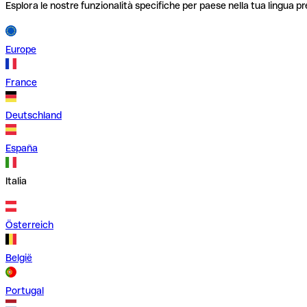
Esplora le nostre funzionalità specifiche per paese nella tua lingua pr
Europe
France
Deutschland
España
Italia
Österreich
België
Portugal