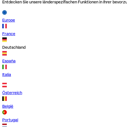
Entdecken Sie unsere länderspezifischen Funktionen in Ihrer bevor
Europe
France
Deutschland
España
Italia
Österreich
België
Portugal