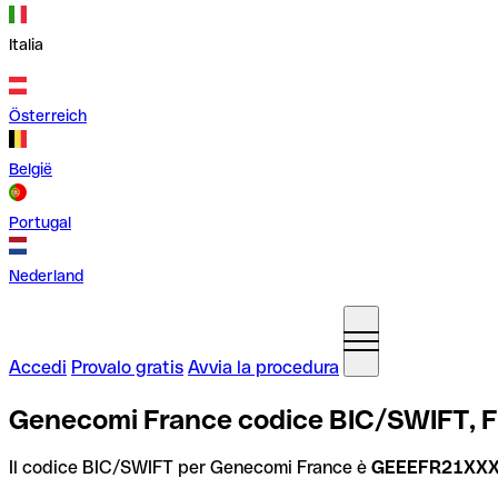
Italia
Österreich
België
Portugal
Nederland
Accedi
Provalo gratis
Avvia la procedura
Genecomi France codice BIC/SWIFT, F
Il codice BIC/SWIFT per Genecomi France è
GEEEFR21XX