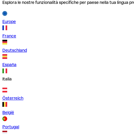
Esplora le nostre funzionalità specifiche per paese nella tua lingua pr
Europe
France
Deutschland
España
Italia
Österreich
België
Portugal