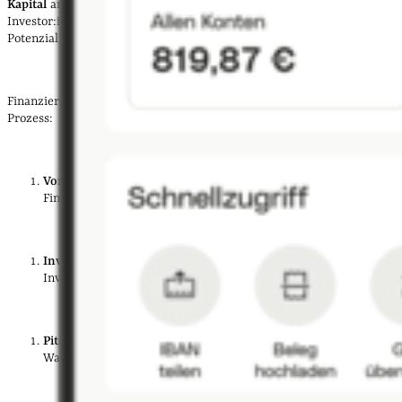
Kapital
an. Die Bewertung des Unternehmens und der Anteil, den
Investor:innen erhalten, variieren je nach Entwicklungsphase und
Potenzial des Start-ups.
Finanzierungsrunden folgen in der Regel einem strukturierten
Prozess:
Vorbereitung
: Das Start-up erstellt einen
Businessplan
,
Finanzprognosen und ein
Pitch Deck
.
Investorensuche
: Gründer:innen identifizieren potenzielle
Investor:innen und nehmen Kontakt auf.
Pitch
: Das Unternehmen präsentiert seine Geschäftsidee und
Wachstumspläne vor Investoren.