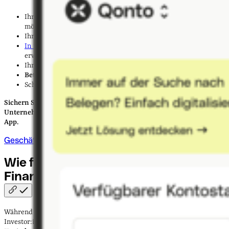
Ihre Geschäftsidee in ein
marktfähiges Produkt umwandeln
möchten
Ihr
Team erweitern
und Talente einstellen müssen
In neue
Märkte expandieren
oder ihr Produktangebot
erweitern wollen
Ihre Technologie oder
Infrastruktur verbessern
müssen
Betriebskapital
für das tägliche Geschäft benötigen
Schnelles
Wachstum finanzieren
und skalieren möchten
Sichern Sie sich die Finanzierung, die ideal zu den Ansprüchen Ihres
Unternehmens passt – zentral und übersichtlich direkt in der Qonto
App.
Geschäftskredit beantragen
Wie funktionieren
Finanzierungsrunden?
Während des Prozesses der Finanzierungsrunde bieten Start-ups den
Investor:innen in der Regel
Unternehmensanteile im Austausch für