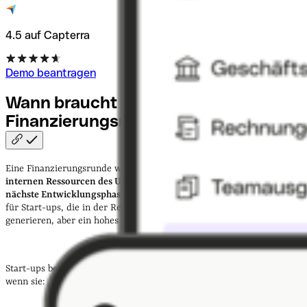
4.5 auf Capterra
Demo beantragen
Wann braucht man eine
Finanzierungsrunde?
Eine Finanzierungsrunde wird oft dann angestrebt,
wenn die
internen Ressourcen des Unternehmens nicht ausreichen, um die
nächste Entwicklungsphase zu erreichen
. Dies ist besonders relevant
für Start-ups, die in der Regel noch keine stabilen Einnahmen
generieren, aber ein hohes Wachstumspotenzial aufweisen.
Start-ups benötigen eine Finanzierungsrunde in der Regel dann,
wenn sie: