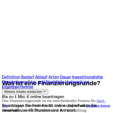
Definition
Bedarf
Ablauf
Arten
Dauer
Investitionshöhe
Genehmigung
Vor- und Nachteile
Vorbereitung
Was ist eine
Finanzierungsrunde?
Einzelnachweise
Weitere Inhalte entdecken
Bis zu 1 Mio. € online beantragen
Eine Finanzierungsrunde ist ein entscheidender Prozess für
Start-
Beantragen Sie Ihren Kredit online und erhalten Sie
ups
und junge Unternehmen, bei dem sie
Kapital von
Investor:innen
innerhalb von 48 Stunden eine Antwort.
einsammeln
, um ihr Wachstum und ihre Entwicklung