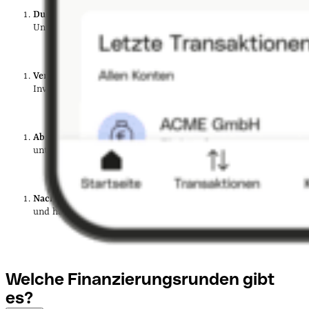
Due Diligence
: Interessierte Investor:innen prüfen das
Unternehmen gründlich.
Verhandlungen
: Bedingungen wie Bewertung und
Investitionssumme werden ausgehandelt.
Abschluss
: Bei Einigung werden rechtliche Dokumente
unterzeichnet und das Kapital überwiesen.
Nachbereitung
: Das Start-up setzt die vereinbarten Ziele um
und hält Investor:innen auf dem Laufenden.
Welche Finanzierungsrunden gibt
es?