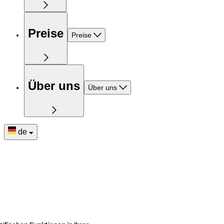
Preise
Preise
Über uns
Über uns
de