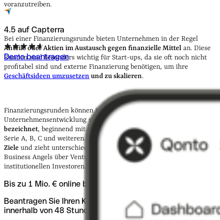
voranzutreiben.
4.5 auf Capterra
Bei einer Finanzierungsrunde bieten Unternehmen in der Regel
Anteile oder Aktien im Austausch gegen finanzielle Mittel
an. Diese
Demo beantragen
Runden sind besonders wichtig für Start-ups, da sie oft noch nicht
profitabel sind und externe Finanzierung benötigen, um ihre
Geschäftsideen umzusetzen
und zu skalieren
.
Finanzierungsrunden können in verschiedenen Phasen der
Unternehmensentwicklung stattfinden und werden
oft als Serien
bezeichnet
, beginnend mit der
Seed-Finanzierung
und gefolgt von
Serie A, B, C und weiteren.
Jede Runde hat typischerweise spezifische
Ziele
und zieht unterschiedliche Arten von Investor:innen an, von
Business Angels über Venture-Capital-Firmen bis hin zu
institutionellen Investoren.
Bis zu 1 Mio. € online beantragen
Beantragen Sie Ihren Kredit online und erhalten Sie
innerhalb von 48 Stunden eine Antwort.