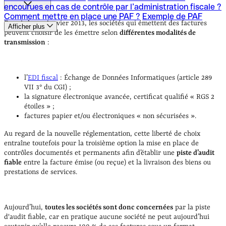
encourues en cas de contrôle par l’administration fiscale ?
Qu'est-ce que la piste d'audit fiable ?
Quelles sont les
Comment mettre en place une PAF ?
Exemple de PAF
obligations autour de la PAF ?
Quels sont les points de
Depuis le 1er janvier 2013, les sociétés qui émettent des factures
Afficher plus
contrôles récurrents ?
Quelles sont les sanctions
peuvent choisir de les émettre selon
différentes modalités de
encourues en cas de contrôle par l’administration fiscale ?
transmission
:
Comment mettre en place une PAF ?
Exemple de PAF
l’
EDI fiscal
: Échange de Données Informatiques (article 289
VII 3° du CGI) ;
la signature électronique avancée, certificat qualifié « RGS 2
étoiles » ;
factures papier et/ou électroniques « non sécurisées ».
Au regard de la nouvelle réglementation, cette liberté de choix
entraîne toutefois pour la troisième option la mise en place de
contrôles documentés et permanents afin d’établir une
piste d’audit
fiable
entre la facture émise (ou reçue) et la livraison des biens ou
prestations de services.
Aujourd’hui,
toutes les sociétés sont donc concernées
par la piste
d'audit fiable, car en pratique aucune société ne peut aujourd’hui