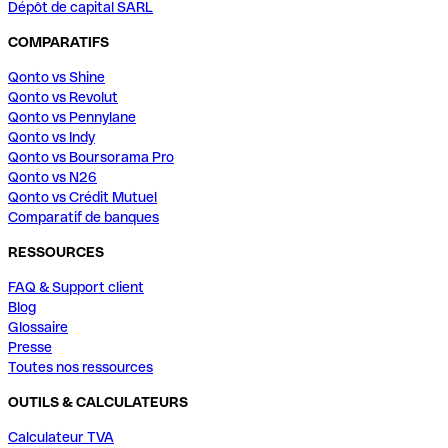
Dépôt de capital SARL
COMPARATIFS
Qonto vs Shine
Qonto vs Revolut
Qonto vs Pennylane
Qonto vs Indy
Qonto vs Boursorama Pro
Qonto vs N26
Qonto vs Crédit Mutuel
Comparatif de banques
RESSOURCES
FAQ & Support client
Blog
Glossaire
Presse
Toutes nos ressources
OUTILS & CALCULATEURS
Calculateur TVA