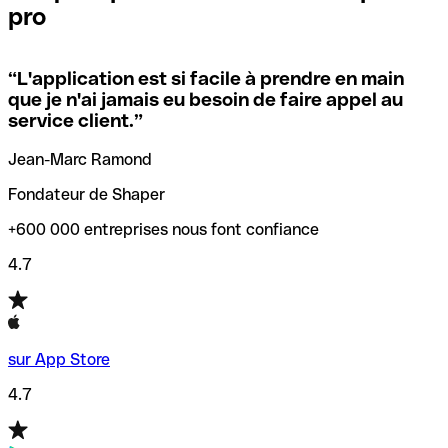
pro
locales.
Pour éviter ces erreurs, Qonto a créé un outil de
vérification/recherche de codes SWIFT. Ainsi, vous pouvez
“
L'application est si facile à prendre en main
Si vous n'êtes pas sûr du code SWIFT que vous devriez
trouver et vérifier vos codes SWIFT avant de réaliser vos
que je n'ai jamais eu besoin de faire appel au
utiliser, nous avons développé un outil de recherche de
transferts d’argent.
service client.
”
codes SWIFT par nom de banque.
Jean-Marc Ramond
Fondateur de Shaper
+600 000 entreprises nous font confiance
4.7
sur App Store
4.7