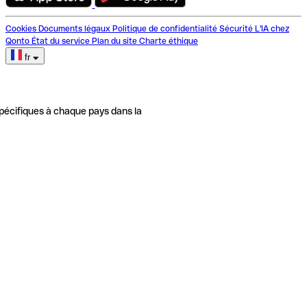
Cookies
Documents légaux
Politique de confidentialité
Sécurité
L'IA chez
Qonto
État du service
Plan du site
Charte éthique
fr
pécifiques à chaque pays dans la