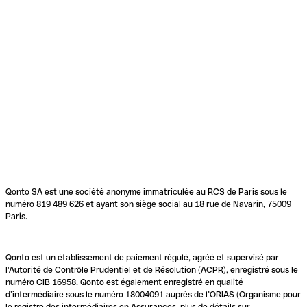
Qonto SA est une société anonyme immatriculée au RCS de Paris sous le
numéro 819 489 626 et ayant son siège social au 18 rue de Navarin, 75009
Paris.
Qonto est un établissement de paiement régulé, agréé et supervisé par
l'Autorité de Contrôle Prudentiel et de Résolution (ACPR), enregistré sous le
numéro CIB 16958. Qonto est également enregistré en qualité
d’intermédiaire sous le numéro 18004091 auprès de l’ORIAS (Organisme pour
le registre des intermédiaires en Assurances, plus de détails sur