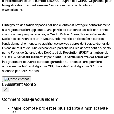
d’intermédiaire sous le numéro 18004091 auprès de l’ORIAS (Organisme pour
le registre des intermédiaires en Assurances, plus de détails sur
www.orias.fr).`
L'intégralité des fonds déposés par nos clients est protégée conformément
à la réglementation applicable. Une partie de ces fonds est soit cantonnée
chez nos banques partenaires, le Crédit Mutuel Arkéa, Société Générale,
Natixis et Rothschild Martin Maurel, soit investie en titres émis par des
fonds du marché monétaire qualifié, conservés auprès de Société Générale.
En cas de faillite de l’une des banques partenaires, les dépôts sont couverts
par le Fonds de Garantie des Dépôts et de Résolution (FGDR) à hauteur de
100 000 € par établissement et par client. La partie restante des fonds est
intégralement couverte par deux garanties autonomes : une première
accordée par le Crédit Agricole CIB, filiale de Crédit Agricole S.A., une
seconde par BNP Paribas.
L'Assistant Qonto
Comment puis-je vous aider ?
"Quel compte pro est le plus adapté à mon activité
?"