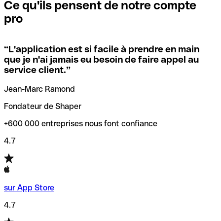
que vous avez le code SWIFT du siège social. Sinon, cela
l’annulation de la transaction.
Ce qu'ils pensent de notre compte
signifie que vous avez le code de l'une des succursales
pro
locales.
Pour éviter ces erreurs, Qonto a créé un outil de
vérification/recherche de codes SWIFT. Ainsi, vous pouvez
“
L'application est si facile à prendre en main
Si vous n'êtes pas sûr du code SWIFT que vous devriez
trouver et vérifier vos codes SWIFT avant de réaliser vos
que je n'ai jamais eu besoin de faire appel au
utiliser, nous avons développé un outil de recherche de
transferts d’argent.
service client.
”
codes SWIFT par nom de banque.
Jean-Marc Ramond
Fondateur de Shaper
+600 000 entreprises nous font confiance
4.7
sur App Store
4.7