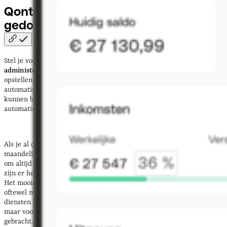
Qonto: grip op je geldzaken zonder
gedoe
Stel je voor:
je bent
gemiddeld 5 minuten per dag kwijt aan je
administratie.
Je kan facturen automatisch voor tijdsperiodes
opstellen, betaallinks meteen na het afronden van opdrachten
automatisch doormailen naar je klanten die zij vervolgens
met 1 klik
kunnen betalen. Je btw, bonnetjes, onkosten en facturen staan al
automatisch klaar en overzichtelijk
op 1 plek.
Als je al deze taken allemaal handmatig moet gaan doen, zal het
maandelijks een flink deel van je tijd vergen. Daarom raden wij aan
om altijd een financiële tool voor dit soort processen in te zetten. Er
zijn er heel veel op de markt, maar wij geloven dat Qonto de beste is.
Het mooie aan Qonto is, dat je bovengenoemde al met de standaard
oftewel meest basic functie van de tool al kan. Bij andere financiële
diensten wordt wel vaak de belofte van een ‘gratis’ rekening gedaan,
maar voor allerlei features wordt alsnog extra kosten in rekening
gebracht.