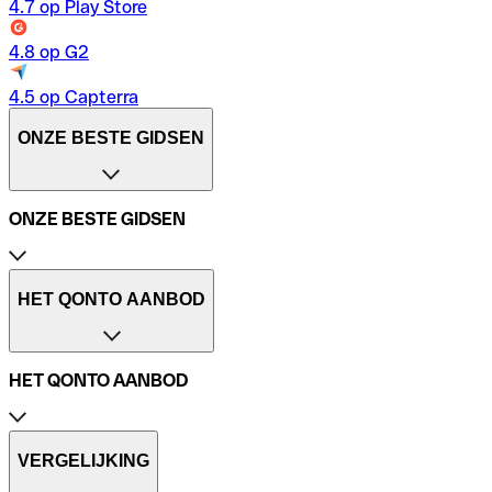
4.7 op Play Store
4.8 op G2
4.5 op Capterra
ONZE BESTE GIDSEN
ONZE BESTE GIDSEN
Betalingsmogelijkheden
SEPA-incasso
HET QONTO AANBOD
Reiskosten berekenen
Onkostenvergoeding
Is een zakelijke rekening verplicht?
HET QONTO AANBOD
Buitenlandse bankrekening openen
Prijzen
Demo
VERGELIJKING
Open een rekening