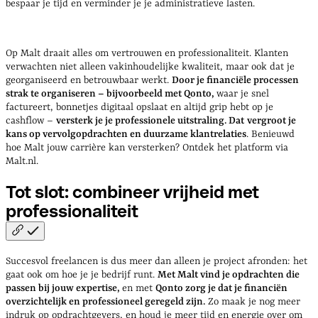
bespaar je tijd en verminder je je administratieve lasten.
Op Malt draait alles om vertrouwen en professionaliteit. Klanten
verwachten niet alleen vakinhoudelijke kwaliteit, maar ook dat je
georganiseerd en betrouwbaar werkt.
Door je financiële processen
strak te organiseren – bijvoorbeeld met Qonto,
waar je snel
factureert, bonnetjes digitaal opslaat en altijd grip hebt op je
cashflow –
versterk je je professionele uitstraling. Dat
vergroot je
kans op vervolgopdrachten en duurzame klantrelaties
.
Benieuwd
hoe Malt jouw carrière kan versterken? Ontdek het platform via
Malt.nl.
Tot slot: combineer vrijheid met
professionaliteit
Succesvol freelancen is dus meer dan alleen je project afronden: het
gaat ook om hoe je je bedrijf runt.
Met Malt vind je opdrachten die
passen bij jouw expertise,
en met
Qonto zorg je dat je financiën
overzichtelijk en professioneel geregeld zijn.
Zo maak je nog meer
indruk op opdrachtgevers, en houd je meer tijd en energie over om