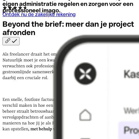
eigen administratie regelen en zorgen voor een
professioneel imago.
Ontdek nu de zakelijke rekening
Beyond the brief: meer dan je project
afronden
Als freelancer draait het om meer dan vakinhoudelijke expertise.
Natuurlijk moet je een kwalitatief resultaat opleveren, maar klanten
verwachten ook professionaliteit, betrouwbaarheid en een
gestroomlijnde samenwerking. Hoe je je financiën organiseert, speelt
daarbij een cruciale rol.
Een snelle, foutloze factuur of helder inzicht in je kosten kan het
verschil maken in hoe een klant jou ervaart. Professioneel financieel
beheer straalt betrouwbaarheid uit, en dát vergroot je kansen op
vervolgopdrachten of aanbevelingen. In dit artikel gaan we een paar
manieren na hoe jij je als Freelancer
betrouwbaar en professioneel
kan opstellen
, met behulp van handige tools.