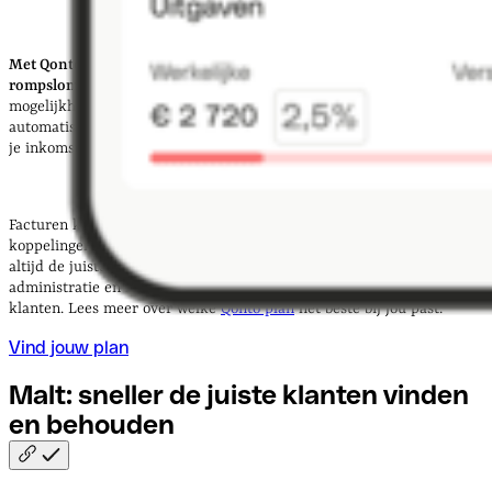
Met Qonto houd je grip op je zakelijke financiën zonder extra
rompslomp.
Je hebt één duidelijke professionele rekening en de
mogelijkheid om sub-rekeningen aan te maken, je bonnetjes worden
automatisch digitaal opgeslagen en gekoppeld aan transacties, en al
je inkomsten en uitgaven worden overzichtelijk gecategoriseerd.
Facturen kun je direct in Qonto opmaken en opvolgen, terwijl
koppelingen met populaire boekhoudtools zorgen dat je accountant
altijd de juiste gegevens heeft. Het resultaat: minder tijd kwijt aan
administratie en meer ruimte om te focussen op je opdrachten en
klanten. Lees meer over welke
Qonto plan
het beste bij jou past.
Vind jouw plan
Malt: sneller de juiste klanten vinden
en
behouden