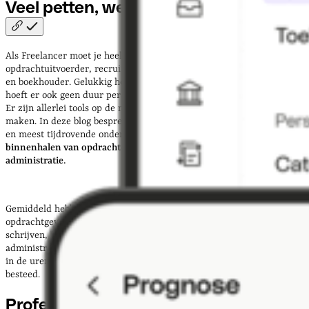
Veel petten, weinig
tijd
Als Freelancer moet je heel veel petten op. Je bent immers
opdrachtuitvoerder, recruiter van opdrachten, salespersoon, inkoper
en boekhouder. Gelukkig hoef je het niet allemaal zelf te doen en je
hoeft er ook geen duur personeel of andere ZZP’ers voor in te huren.
Er zijn allerlei tools op de markt die jou het leven makkelijker
maken. In deze blog bespreken we er twee rondom de belangrijkste
en meest tijdrovende onderwerpen voor een Freelancer:
het
binnenhalen van opdrachten en het afwikkelen van je financiële
administratie.
Gemiddeld hebben 38,9% van Freelancers in Nederland 10 of meer
opdrachtgevers. Dat betekent meer dan 10 keer per maand uren
schrijven, facturen opstellen en versturen en cijfertjes tikken voor je
administratie en btw-afdrage. Een dergelijke tijdsbesteding kan flink
in de uren lopen, die dan vervolgens niet aan klanten kunnen worden
besteed.
Professioneel financieel beheer als