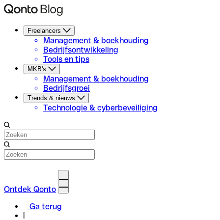
Freelancers
Management & boekhouding
Bedrijfsontwikkeling
Tools en tips
MKB's
Management & boekhouding
Bedrijfsgroei
Trends & nieuws
Technologie & cyberbeveiliging
Ontdek Qonto
Ga terug