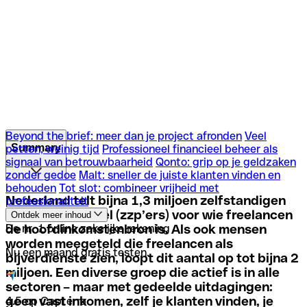
Beyond the brief: meer dan je project afronden
Veel
Summary
petten, weinig tijd
Professioneel financieel beheer als
signaal van betrouwbaarheid
Qonto: grip op je geldzaken
zonder gedoe
Malt: sneller de juiste klanten vinden en
Beyond the brief: meer dan je project afronden
Veel
behouden
Tot slot: combineer vrijheid met
petten, weinig tijd
Professioneel financieel beheer als
Nederland telt bijna 1,3 miljoen zelfstandigen
professionaliteit
signaal van betrouwbaarheid
Qonto: grip op je geldzaken
zonder personeel (zzp’ers) voor wie freelancen
Ontdek meer inhoud
zonder gedoe
Malt: sneller de juiste klanten vinden en
de hoofdinkomstenbron is. Als ook mensen
De nr. 1 online zakelijke rekening
behouden
Tot slot: combineer vrijheid met
worden meegeteld die freelancen als
professionaliteit
Nu een maand gratis testen.
bijverdienste zien, loopt dit aantal op tot bijna 2
miljoen. Een diverse groep die actief is in alle
sectoren – maar met gedeelde uitdagingen:
geen vast inkomen, zelf je klanten vinden, je
4.5 op Capterra