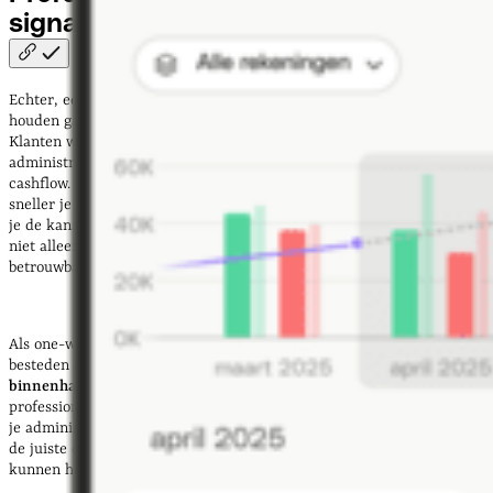
signaal van
betrouwbaarheid
Echter, een project succesvol afronden en je klanten tevreden
houden gaat verder dan de afgesproken deliverables opleveren.
Klanten waarderen het wanneer jij overzicht houdt over je
administratie, snel en duidelijk factureert en grip hebt op je
cashflow. Hoe makkelijker en overzichtelijker je financiën staan, hoe
sneller je betaald wordt. Zo straal je professionaliteit uit en vergroot
je de kans op vervolgopdrachten. Financiële discipline is daarmee
niet alleen een interne tool, maar ook een signaal van
betrouwbaarheid naar de buitenwereld toe.
Als one-woman- of one-man-show wil je je kostbare tijd vooral
besteden aan wat telt:
werken aan opdrachten en nieuwe klanten
binnenhalen
. Tools die je processen vereenvoudigen en
professionaliseren zijn daarbij onmisbaar. Met Qonto houd je grip op
je administratie, en via Malt vergroot je je kansen op het vinden van
de juiste opdrachten. Hieronder bespreken we hoe deze tools jou
kunnen helpen en welke voordelen ze bieden.