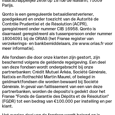
maatschappelijke zetel op 18 rue de Navarin, 75009
Parijs.
Qonto is een gereguleerde betaaldienstverlener,
goedgekeurd en onder toezicht van de Autorité de
Contrôle Prudentiel et de Résolution (ACPR),
geregistreerd onder nummer CIB 16958. Qonto is
daarnaast geregistreerd als tussenpersoon onder nummer
18004091 bij de ORIAS (het Franse register van
verzekerings- en bankbemiddelaars, zie www.orias.fr voor
meer informatie).
Alle fondsen die door onze klanten zijn gestort, zijn
beschermd volgens de geldende regelgeving. Een deel
van deze fondsen wordt ondergebracht bij onze
partnerbanken: Crédit Mutuel Arkéa, Société Générale,
Natixis en Rothschild Martin Maurel, of belegd in
geldmarktfondsen die worden bewaard bij Société
Générale. In geval van faillissement van een van deze
partnerbanken, worden de deposito’s gedekt door het
Franse "Fonds de Garantie des Dépôts et de Résolution"
(FGDR) tot een bedrag van €100.000 per instelling en per
klant.