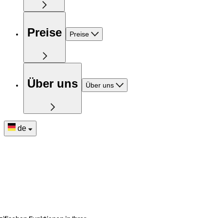
Preise
Preise
Über uns
Über uns
de