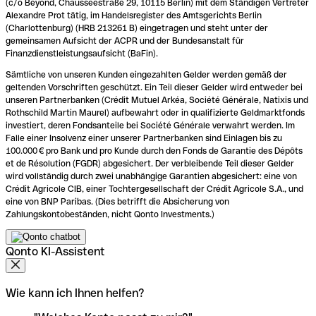
(c/o Beyond, Chausseestraße 29, 10115 Berlin) mit dem Ständigen Vertreter
Alexandre Prot tätig, im Handelsregister des Amtsgerichts Berlin
(Charlottenburg) (HRB 213261 B) eingetragen und steht unter der
gemeinsamen Aufsicht der ACPR und der Bundesanstalt für
Finanzdienstleistungsaufsicht (BaFin).
Sämtliche von unseren Kunden eingezahlten Gelder werden gemäß der
geltenden Vorschriften geschützt. Ein Teil dieser Gelder wird entweder bei
unseren Partnerbanken (Crédit Mutuel Arkéa, Société Générale, Natixis und
Rothschild Martin Maurel) aufbewahrt oder in qualifizierte Geldmarktfonds
investiert, deren Fondsanteile bei Société Générale verwahrt werden. Im
Falle einer Insolvenz einer unserer Partnerbanken sind Einlagen bis zu
100.000 € pro Bank und pro Kunde durch den Fonds de Garantie des Dépôts
et de Résolution (FGDR) abgesichert. Der verbleibende Teil dieser Gelder
wird vollständig durch zwei unabhängige Garantien abgesichert: eine von
Crédit Agricole CIB, einer Tochtergesellschaft der Crédit Agricole S.A., und
eine von BNP Paribas. (Dies betrifft die Absicherung von
Zahlungskontobeständen, nicht Qonto Investments.)
Qonto KI-Assistent
Wie kann ich Ihnen helfen?