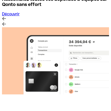
D
Qonto sans effort
Découvrir