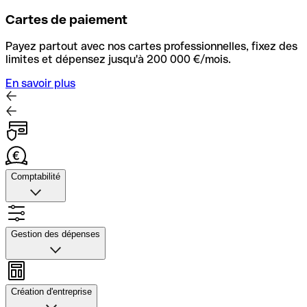
Cartes de paiement
Payez partout avec nos cartes professionnelles, fixez des
limites et dépensez jusqu'à 200 000 €/mois.
En savoir plus
Comptabilité
Comptabilité
Importez vos reçus, automatisez la gestion des factures
Gestion des dépenses
et connectez votre outil comptable pour une
réconciliation rapide.
Gestion des dépenses
En savoir plus
Mettez en place des flux d’approbation, suivez les
Création d'entreprise
dépenses, personnalisez les cartes et exportez les