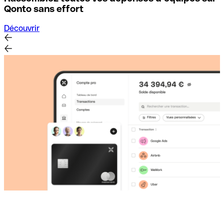
D
Qonto sans effort
Découvrir