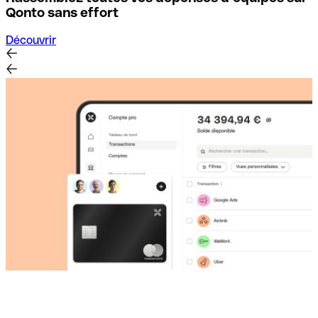
D
Qonto sans effort
Découvrir