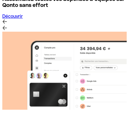
D
Qonto sans effort
Découvrir