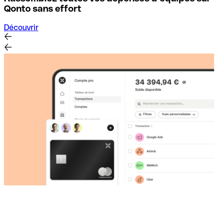
D
Qonto sans effort
Découvrir