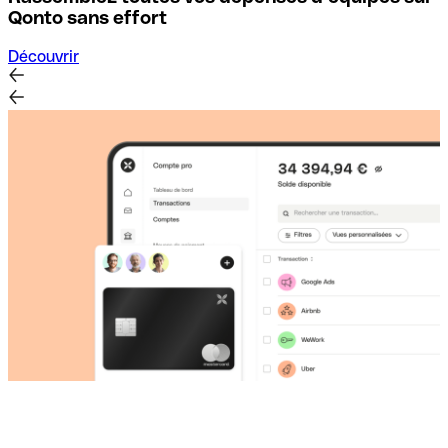
D
Qonto sans effort
Découvrir