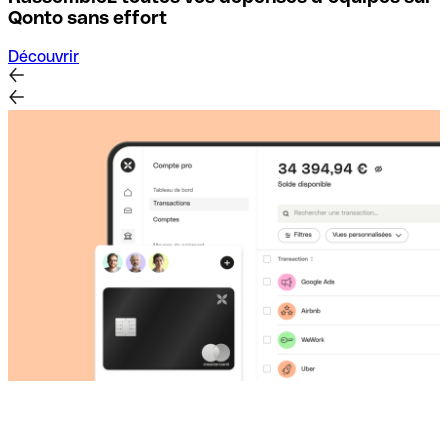
D
Qonto sans effort
Découvrir