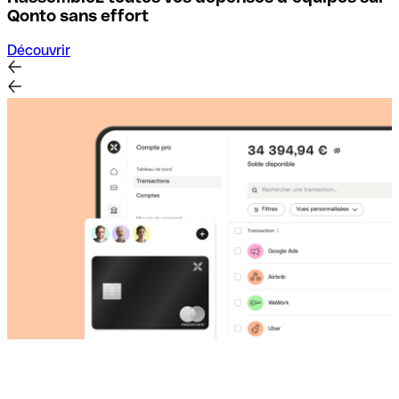
D
Qonto sans effort
Découvrir