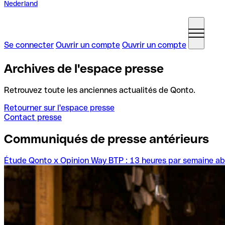
Nederland
Se connecter
Ouvrir un compte
Ouvrir un compte
Archives de l'espace presse
Retrouvez toute les anciennes actualités de Qonto.
Retourner sur l'espace presse
Contact presse
Communiqués de presse antérieurs
Étude Qonto x Opinion Way BTP : 13 heures par semaine abso