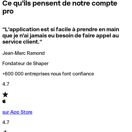
que vous avez le code SWIFT du siège social. Sinon, cela
l’annulation de la transaction.
Ce qu'ils pensent de notre compte
signifie que vous avez le code de l'une des succursales
pro
locales.
Pour éviter ces erreurs, Qonto a créé un outil de
vérification/recherche de codes SWIFT. Ainsi, vous pouvez
“
L'application est si facile à prendre en main
Si vous n'êtes pas sûr du code SWIFT que vous devriez
trouver et vérifier vos codes SWIFT avant de réaliser vos
que je n'ai jamais eu besoin de faire appel au
utiliser, nous avons développé un outil de recherche de
transferts d’argent.
service client.
”
codes SWIFT par nom de banque.
Jean-Marc Ramond
Fondateur de Shaper
+600 000 entreprises nous font confiance
4.7
sur App Store
4.7