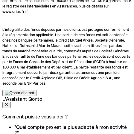
d’intermédiaire sous le numéro 18004091 auprès de l’ORIAS (Organisme pour
le registre des intermédiaires en Assurances, plus de détails sur
www.orias.fr).`
L'intégralité des fonds déposés par nos clients est protégée conformément
à la réglementation applicable. Une partie de ces fonds est soit cantonnée
chez nos banques partenaires, le Crédit Mutuel Arkéa, Société Générale,
Natixis et Rothschild Martin Maurel, soit investie en titres émis par des
fonds du marché monétaire qualifié, conservés auprès de Société Générale.
En cas de faillite de l’une des banques partenaires, les dépôts sont couverts
par le Fonds de Garantie des Dépôts et de Résolution (FGDR) à hauteur de
100 000 € par établissement et par client. La partie restante des fonds est
intégralement couverte par deux garanties autonomes : une première
accordée par le Crédit Agricole CIB, filiale de Crédit Agricole S.A., une
seconde par BNP Paribas.
L'Assistant Qonto
Comment puis-je vous aider ?
"Quel compte pro est le plus adapté à mon activité
?"