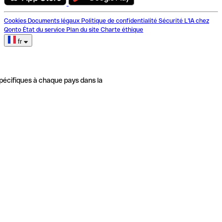
Cookies
Documents légaux
Politique de confidentialité
Sécurité
L'IA chez
Qonto
État du service
Plan du site
Charte éthique
fr
pécifiques à chaque pays dans la