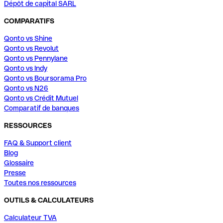
Dépôt de capital SARL
COMPARATIFS
Qonto vs Shine
Qonto vs Revolut
Qonto vs Pennylane
Qonto vs Indy
Qonto vs Boursorama Pro
Qonto vs N26
Qonto vs Crédit Mutuel
Comparatif de banques
RESSOURCES
FAQ & Support client
Blog
Glossaire
Presse
Toutes nos ressources
OUTILS & CALCULATEURS
Calculateur TVA