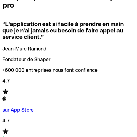
pro
locales.
Pour éviter ces erreurs, Qonto a créé un outil de
vérification/recherche de codes SWIFT. Ainsi, vous pouvez
“
L'application est si facile à prendre en main
Si vous n'êtes pas sûr du code SWIFT que vous devriez
trouver et vérifier vos codes SWIFT avant de réaliser vos
que je n'ai jamais eu besoin de faire appel au
utiliser, nous avons développé un outil de recherche de
transferts d’argent.
service client.
”
codes SWIFT par nom de banque.
Jean-Marc Ramond
Fondateur de Shaper
+600 000 entreprises nous font confiance
4.7
sur App Store
4.7