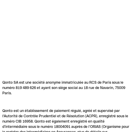
Qonto SA est une société anonyme immatriculée au RCS de Paris sous le
numéro 819 489 626 et ayant son siège social au 18 rue de Navarin, 75009
Paris.
Qonto est un établissement de paiement régulé, agréé et supervisé par
l'Autorité de Contrôle Prudentiel et de Résolution (ACPR), enregistré sous le
numéro CIB 16958. Qonto est également enregistré en qualité
d’intermédiaire sous le numéro 18004091 auprès de l’ORIAS (Organisme pour
le registre des intermédiaires en Assurances, plus de détails sur