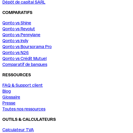
Dépôt de capital SARL
COMPARATIFS
Qonto vs Shine
Qonto vs Revolut
Qonto vs Pennylane
Qonto vs Indy
Qonto vs Boursorama Pro
Qonto vs N26
Qonto vs Crédit Mutuel
Comparatif de banques
RESSOURCES
FAQ & Support client
Blog
Glossaire
Presse
Toutes nos ressources
OUTILS & CALCULATEURS
Calculateur TVA