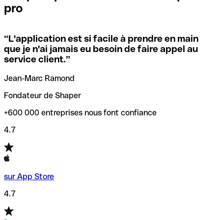
pro
locales.
Pour éviter ces erreurs, Qonto a créé un outil de
vérification/recherche de codes SWIFT. Ainsi, vous pouvez
“
L'application est si facile à prendre en main
Si vous n'êtes pas sûr du code SWIFT que vous devriez
trouver et vérifier vos codes SWIFT avant de réaliser vos
que je n'ai jamais eu besoin de faire appel au
utiliser, nous avons développé un outil de recherche de
transferts d’argent.
service client.
”
codes SWIFT par nom de banque.
Jean-Marc Ramond
Fondateur de Shaper
+600 000 entreprises nous font confiance
4.7
sur App Store
4.7