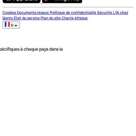
Cookies
Documents légaux
Politique de confidentialité
Sécurité
L'IA chez
Qonto
État du service
Plan du site
Charte éthique
fr
pécifiques à chaque pays dans la