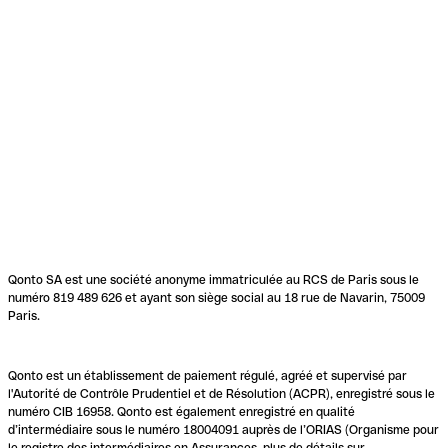
Qonto SA est une société anonyme immatriculée au RCS de Paris sous le
numéro 819 489 626 et ayant son siège social au 18 rue de Navarin, 75009
Paris.
Qonto est un établissement de paiement régulé, agréé et supervisé par
l'Autorité de Contrôle Prudentiel et de Résolution (ACPR), enregistré sous le
numéro CIB 16958. Qonto est également enregistré en qualité
d’intermédiaire sous le numéro 18004091 auprès de l’ORIAS (Organisme pour
le registre des intermédiaires en Assurances, plus de détails sur