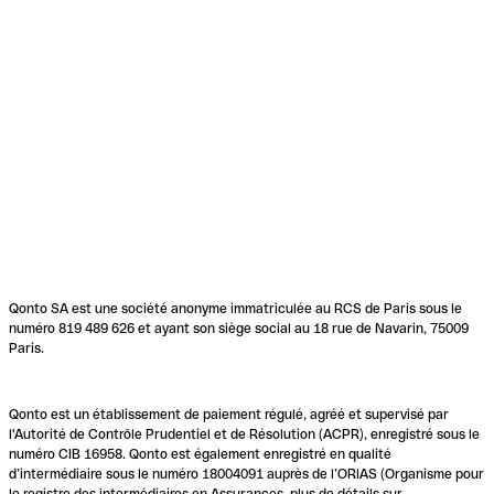
Qonto SA est une société anonyme immatriculée au RCS de Paris sous le
numéro 819 489 626 et ayant son siège social au 18 rue de Navarin, 75009
Paris.
Qonto est un établissement de paiement régulé, agréé et supervisé par
l'Autorité de Contrôle Prudentiel et de Résolution (ACPR), enregistré sous le
numéro CIB 16958. Qonto est également enregistré en qualité
d’intermédiaire sous le numéro 18004091 auprès de l’ORIAS (Organisme pour
le registre des intermédiaires en Assurances, plus de détails sur