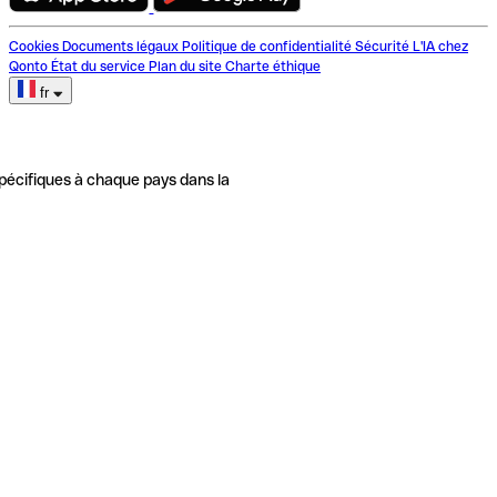
Cookies
Documents légaux
Politique de confidentialité
Sécurité
L'IA chez
Qonto
État du service
Plan du site
Charte éthique
fr
pécifiques à chaque pays dans la