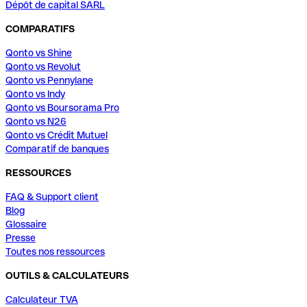
Dépôt de capital SARL
COMPARATIFS
Qonto vs Shine
Qonto vs Revolut
Qonto vs Pennylane
Qonto vs Indy
Qonto vs Boursorama Pro
Qonto vs N26
Qonto vs Crédit Mutuel
Comparatif de banques
RESSOURCES
FAQ & Support client
Blog
Glossaire
Presse
Toutes nos ressources
OUTILS & CALCULATEURS
Calculateur TVA