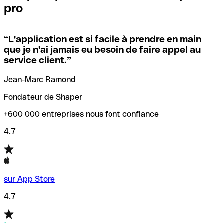
pro
locales.
Pour éviter ces erreurs, Qonto a créé un outil de
vérification/recherche de codes SWIFT. Ainsi, vous pouvez
“
L'application est si facile à prendre en main
Si vous n'êtes pas sûr du code SWIFT que vous devriez
trouver et vérifier vos codes SWIFT avant de réaliser vos
que je n'ai jamais eu besoin de faire appel au
utiliser, nous avons développé un outil de recherche de
transferts d’argent.
service client.
”
codes SWIFT par nom de banque.
Jean-Marc Ramond
Fondateur de Shaper
+600 000 entreprises nous font confiance
4.7
sur App Store
4.7