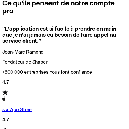
que vous avez le code SWIFT du siège social. Sinon, cela
l’annulation de la transaction.
Ce qu'ils pensent de notre compte
signifie que vous avez le code de l'une des succursales
pro
locales.
Pour éviter ces erreurs, Qonto a créé un outil de
vérification/recherche de codes SWIFT. Ainsi, vous pouvez
“
L'application est si facile à prendre en main
Si vous n'êtes pas sûr du code SWIFT que vous devriez
trouver et vérifier vos codes SWIFT avant de réaliser vos
que je n'ai jamais eu besoin de faire appel au
utiliser, nous avons développé un outil de recherche de
transferts d’argent.
service client.
”
codes SWIFT par nom de banque.
Jean-Marc Ramond
Fondateur de Shaper
+600 000 entreprises nous font confiance
4.7
sur App Store
4.7