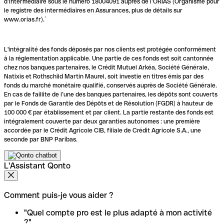
d’intermédiaire sous le numéro 18004091 auprès de l’ORIAS (Organisme pour
le registre des intermédiaires en Assurances, plus de détails sur
www.orias.fr).`
L'intégralité des fonds déposés par nos clients est protégée conformément
à la réglementation applicable. Une partie de ces fonds est soit cantonnée
chez nos banques partenaires, le Crédit Mutuel Arkéa, Société Générale,
Natixis et Rothschild Martin Maurel, soit investie en titres émis par des
fonds du marché monétaire qualifié, conservés auprès de Société Générale.
En cas de faillite de l’une des banques partenaires, les dépôts sont couverts
par le Fonds de Garantie des Dépôts et de Résolution (FGDR) à hauteur de
100 000 € par établissement et par client. La partie restante des fonds est
intégralement couverte par deux garanties autonomes : une première
accordée par le Crédit Agricole CIB, filiale de Crédit Agricole S.A., une
seconde par BNP Paribas.
L'Assistant Qonto
Comment puis-je vous aider ?
"Quel compte pro est le plus adapté à mon activité
?"