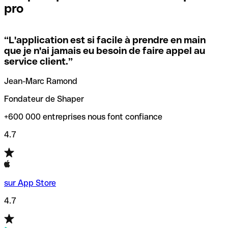
pro
locales.
Pour éviter ces erreurs, Qonto a créé un outil de
vérification/recherche de codes SWIFT. Ainsi, vous pouvez
“
L'application est si facile à prendre en main
Si vous n'êtes pas sûr du code SWIFT que vous devriez
trouver et vérifier vos codes SWIFT avant de réaliser vos
que je n'ai jamais eu besoin de faire appel au
utiliser, nous avons développé un outil de recherche de
transferts d’argent.
service client.
”
codes SWIFT par nom de banque.
Jean-Marc Ramond
Fondateur de Shaper
+600 000 entreprises nous font confiance
4.7
sur App Store
4.7