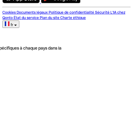
Cookies
Documents légaux
Politique de confidentialité
Sécurité
L'IA chez
Qonto
État du service
Plan du site
Charte éthique
fr
pécifiques à chaque pays dans la