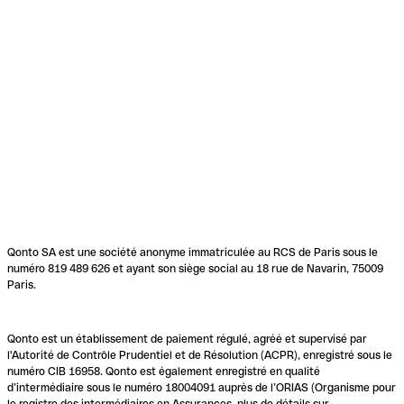
Qonto SA est une société anonyme immatriculée au RCS de Paris sous le
numéro 819 489 626 et ayant son siège social au 18 rue de Navarin, 75009
Paris.
Qonto est un établissement de paiement régulé, agréé et supervisé par
l'Autorité de Contrôle Prudentiel et de Résolution (ACPR), enregistré sous le
numéro CIB 16958. Qonto est également enregistré en qualité
d’intermédiaire sous le numéro 18004091 auprès de l’ORIAS (Organisme pour
le registre des intermédiaires en Assurances, plus de détails sur