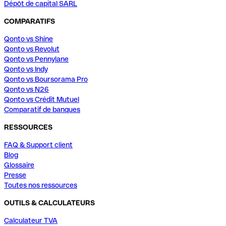
Dépôt de capital SARL
COMPARATIFS
Qonto vs Shine
Qonto vs Revolut
Qonto vs Pennylane
Qonto vs Indy
Qonto vs Boursorama Pro
Qonto vs N26
Qonto vs Crédit Mutuel
Comparatif de banques
RESSOURCES
FAQ & Support client
Blog
Glossaire
Presse
Toutes nos ressources
OUTILS & CALCULATEURS
Calculateur TVA