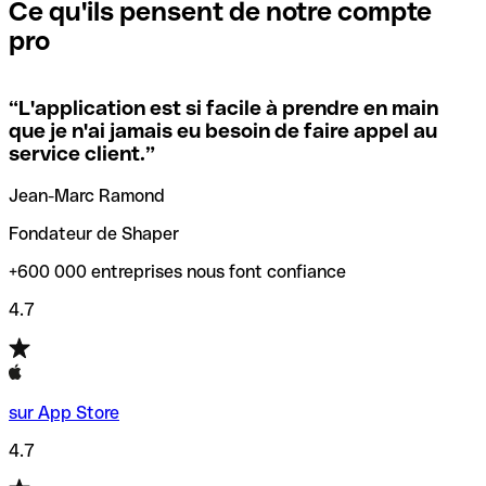
que vous avez le code SWIFT du siège social. Sinon, cela
l’annulation de la transaction.
Ce qu'ils pensent de notre compte
signifie que vous avez le code de l'une des succursales
pro
locales.
Pour éviter ces erreurs, Qonto a créé un outil de
vérification/recherche de codes SWIFT. Ainsi, vous pouvez
“
L'application est si facile à prendre en main
Si vous n'êtes pas sûr du code SWIFT que vous devriez
trouver et vérifier vos codes SWIFT avant de réaliser vos
que je n'ai jamais eu besoin de faire appel au
utiliser, nous avons développé un outil de recherche de
transferts d’argent.
service client.
”
codes SWIFT par nom de banque.
Jean-Marc Ramond
Fondateur de Shaper
+600 000 entreprises nous font confiance
4.7
sur App Store
4.7