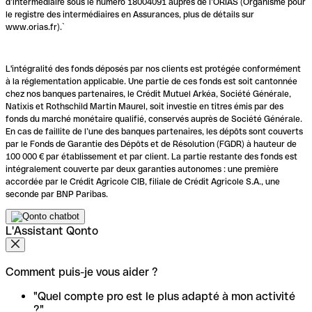
d’intermédiaire sous le numéro 18004091 auprès de l’ORIAS (Organisme pour
le registre des intermédiaires en Assurances, plus de détails sur
www.orias.fr).`
L'intégralité des fonds déposés par nos clients est protégée conformément
à la réglementation applicable. Une partie de ces fonds est soit cantonnée
chez nos banques partenaires, le Crédit Mutuel Arkéa, Société Générale,
Natixis et Rothschild Martin Maurel, soit investie en titres émis par des
fonds du marché monétaire qualifié, conservés auprès de Société Générale.
En cas de faillite de l’une des banques partenaires, les dépôts sont couverts
par le Fonds de Garantie des Dépôts et de Résolution (FGDR) à hauteur de
100 000 € par établissement et par client. La partie restante des fonds est
intégralement couverte par deux garanties autonomes : une première
accordée par le Crédit Agricole CIB, filiale de Crédit Agricole S.A., une
seconde par BNP Paribas.
L'Assistant Qonto
Comment puis-je vous aider ?
"Quel compte pro est le plus adapté à mon activité
?"