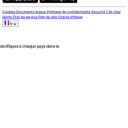
Cookies
Documents légaux
Politique de confidentialité
Sécurité
L'IA chez
Qonto
État du service
Plan du site
Charte éthique
fr
pécifiques à chaque pays dans la