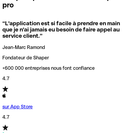
pro
locales.
Pour éviter ces erreurs, Qonto a créé un outil de
vérification/recherche de codes SWIFT. Ainsi, vous pouvez
“
L'application est si facile à prendre en main
Si vous n'êtes pas sûr du code SWIFT que vous devriez
trouver et vérifier vos codes SWIFT avant de réaliser vos
que je n'ai jamais eu besoin de faire appel au
utiliser, nous avons développé un outil de recherche de
transferts d’argent.
service client.
”
codes SWIFT par nom de banque.
Jean-Marc Ramond
Fondateur de Shaper
+600 000 entreprises nous font confiance
4.7
sur App Store
4.7