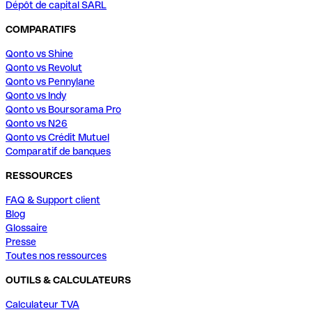
Dépôt de capital SARL
COMPARATIFS
Qonto vs Shine
Qonto vs Revolut
Qonto vs Pennylane
Qonto vs Indy
Qonto vs Boursorama Pro
Qonto vs N26
Qonto vs Crédit Mutuel
Comparatif de banques
RESSOURCES
FAQ & Support client
Blog
Glossaire
Presse
Toutes nos ressources
OUTILS & CALCULATEURS
Calculateur TVA