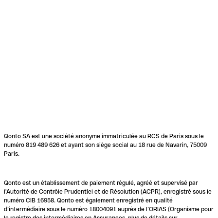
Qonto SA est une société anonyme immatriculée au RCS de Paris sous le
numéro 819 489 626 et ayant son siège social au 18 rue de Navarin, 75009
Paris.
Qonto est un établissement de paiement régulé, agréé et supervisé par
l'Autorité de Contrôle Prudentiel et de Résolution (ACPR), enregistré sous le
numéro CIB 16958. Qonto est également enregistré en qualité
d’intermédiaire sous le numéro 18004091 auprès de l’ORIAS (Organisme pour
le registre des intermédiaires en Assurances, plus de détails sur