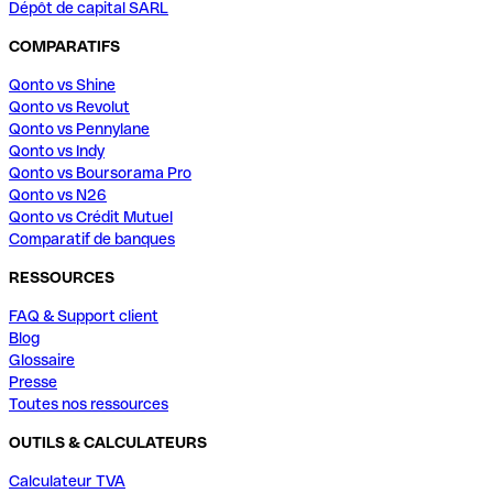
Dépôt de capital SARL
COMPARATIFS
Qonto vs Shine
Qonto vs Revolut
Qonto vs Pennylane
Qonto vs Indy
Qonto vs Boursorama Pro
Qonto vs N26
Qonto vs Crédit Mutuel
Comparatif de banques
RESSOURCES
FAQ & Support client
Blog
Glossaire
Presse
Toutes nos ressources
OUTILS & CALCULATEURS
Calculateur TVA