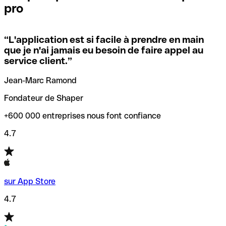
pro
locales.
Pour éviter ces erreurs, Qonto a créé un outil de
vérification/recherche de codes SWIFT. Ainsi, vous pouvez
“
L'application est si facile à prendre en main
Si vous n'êtes pas sûr du code SWIFT que vous devriez
trouver et vérifier vos codes SWIFT avant de réaliser vos
que je n'ai jamais eu besoin de faire appel au
utiliser, nous avons développé un outil de recherche de
transferts d’argent.
service client.
”
codes SWIFT par nom de banque.
Jean-Marc Ramond
Fondateur de Shaper
+600 000 entreprises nous font confiance
4.7
sur App Store
4.7