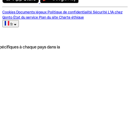
Cookies
Documents légaux
Politique de confidentialité
Sécurité
L'IA chez
Qonto
État du service
Plan du site
Charte éthique
fr
pécifiques à chaque pays dans la