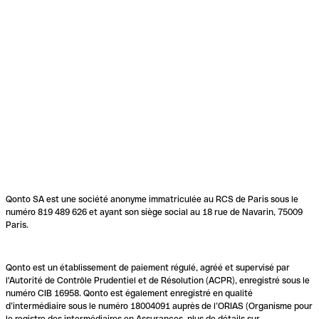
Qonto SA est une société anonyme immatriculée au RCS de Paris sous le
numéro 819 489 626 et ayant son siège social au 18 rue de Navarin, 75009
Paris.
Qonto est un établissement de paiement régulé, agréé et supervisé par
l'Autorité de Contrôle Prudentiel et de Résolution (ACPR), enregistré sous le
numéro CIB 16958. Qonto est également enregistré en qualité
d’intermédiaire sous le numéro 18004091 auprès de l’ORIAS (Organisme pour
le registre des intermédiaires en Assurances, plus de détails sur