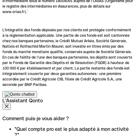
d’intermédiaire sous le numéro 18004091 auprès de l’ORIAS (Organisme pour
le registre des intermédiaires en Assurances, plus de détails sur
www.orias.fr).`
L'intégralité des fonds déposés par nos clients est protégée conformément
à la réglementation applicable. Une partie de ces fonds est soit cantonnée
chez nos banques partenaires, le Crédit Mutuel Arkéa, Société Générale,
Natixis et Rothschild Martin Maurel, soit investie en titres émis par des
fonds du marché monétaire qualifié, conservés auprès de Société Générale.
En cas de faillite de l’une des banques partenaires, les dépôts sont couverts
par le Fonds de Garantie des Dépôts et de Résolution (FGDR) à hauteur de
100 000 € par établissement et par client. La partie restante des fonds est
intégralement couverte par deux garanties autonomes : une première
accordée par le Crédit Agricole CIB, filiale de Crédit Agricole S.A., une
seconde par BNP Paribas.
L'Assistant Qonto
Comment puis-je vous aider ?
"Quel compte pro est le plus adapté à mon activité
?"