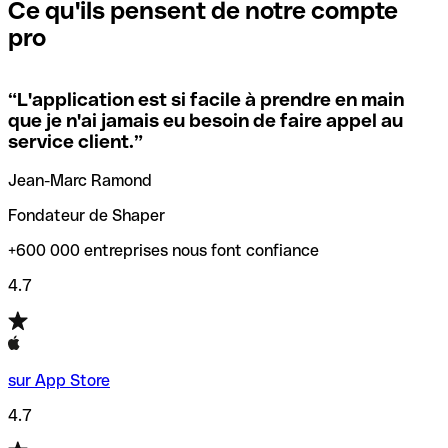
que vous avez le code SWIFT du siège social. Sinon, cela
l’annulation de la transaction.
Ce qu'ils pensent de notre compte
signifie que vous avez le code de l'une des succursales
pro
locales.
Pour éviter ces erreurs, Qonto a créé un outil de
vérification/recherche de codes SWIFT. Ainsi, vous pouvez
“
L'application est si facile à prendre en main
Si vous n'êtes pas sûr du code SWIFT que vous devriez
trouver et vérifier vos codes SWIFT avant de réaliser vos
que je n'ai jamais eu besoin de faire appel au
utiliser, nous avons développé un outil de recherche de
transferts d’argent.
service client.
”
codes SWIFT par nom de banque.
Jean-Marc Ramond
Fondateur de Shaper
+600 000 entreprises nous font confiance
4.7
sur App Store
4.7