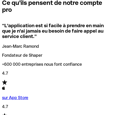
que vous avez le code SWIFT du siège social. Sinon, cela
l’annulation de la transaction.
Ce qu'ils pensent de notre compte
signifie que vous avez le code de l'une des succursales
pro
locales.
Pour éviter ces erreurs, Qonto a créé un outil de
vérification/recherche de codes SWIFT. Ainsi, vous pouvez
“
L'application est si facile à prendre en main
Si vous n'êtes pas sûr du code SWIFT que vous devriez
trouver et vérifier vos codes SWIFT avant de réaliser vos
que je n'ai jamais eu besoin de faire appel au
utiliser, nous avons développé un outil de recherche de
transferts d’argent.
service client.
”
codes SWIFT par nom de banque.
Jean-Marc Ramond
Fondateur de Shaper
+600 000 entreprises nous font confiance
4.7
sur App Store
4.7