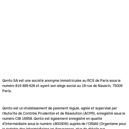
Qonto SA est une société anonyme immatriculée au RCS de Paris sous le
numéro 819 489 626 et ayant son siège social au 18 rue de Navarin, 75009
Paris.
Qonto est un établissement de paiement régulé, agréé et supervisé par
l'Autorité de Contrôle Prudentiel et de Résolution (ACPR), enregistré sous le
numéro CIB 16958. Qonto est également enregistré en qualité
d’intermédiaire sous le numéro 18004091 auprès de l’ORIAS (Organisme pour
le registre des intermédiaires en Assurances, plus de détails sur