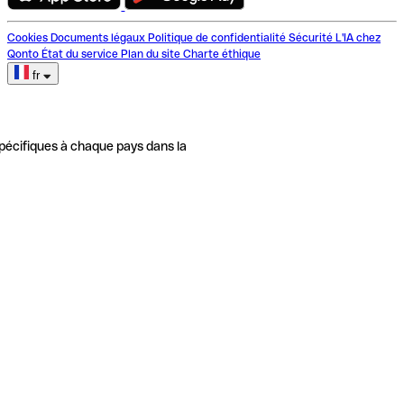
Cookies
Documents légaux
Politique de confidentialité
Sécurité
L'IA chez
Qonto
État du service
Plan du site
Charte éthique
fr
pécifiques à chaque pays dans la