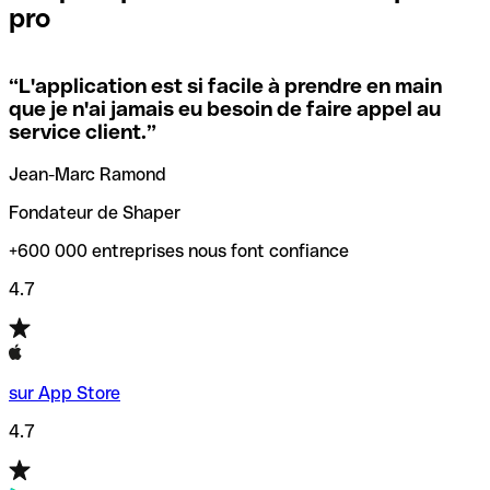
pro
locales.
Pour éviter ces erreurs, Qonto a créé un outil de
vérification/recherche de codes SWIFT. Ainsi, vous pouvez
“
L'application est si facile à prendre en main
Si vous n'êtes pas sûr du code SWIFT que vous devriez
trouver et vérifier vos codes SWIFT avant de réaliser vos
que je n'ai jamais eu besoin de faire appel au
utiliser, nous avons développé un outil de recherche de
transferts d’argent.
service client.
”
codes SWIFT par nom de banque.
Jean-Marc Ramond
Fondateur de Shaper
+600 000 entreprises nous font confiance
4.7
sur App Store
4.7