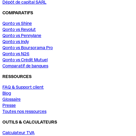
Dépôt de capital SARL
COMPARATIFS
Qonto vs Shine
Qonto vs Revolut
Qonto vs Pennylane
Qonto vs Indy
Qonto vs Boursorama Pro
Qonto vs N26
Qonto vs Crédit Mutuel
Comparatif de banques
RESSOURCES
FAQ & Support client
Blog
Glossaire
Presse
Toutes nos ressources
OUTILS & CALCULATEURS
Calculateur TVA