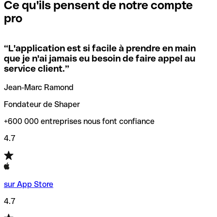
que vous avez le code SWIFT du siège social. Sinon, cela
l’annulation de la transaction.
Ce qu'ils pensent de notre compte
signifie que vous avez le code de l'une des succursales
pro
locales.
Pour éviter ces erreurs, Qonto a créé un outil de
vérification/recherche de codes SWIFT. Ainsi, vous pouvez
“
L'application est si facile à prendre en main
Si vous n'êtes pas sûr du code SWIFT que vous devriez
trouver et vérifier vos codes SWIFT avant de réaliser vos
que je n'ai jamais eu besoin de faire appel au
utiliser, nous avons développé un outil de recherche de
transferts d’argent.
service client.
”
codes SWIFT par nom de banque.
Jean-Marc Ramond
Fondateur de Shaper
+600 000 entreprises nous font confiance
4.7
sur App Store
4.7