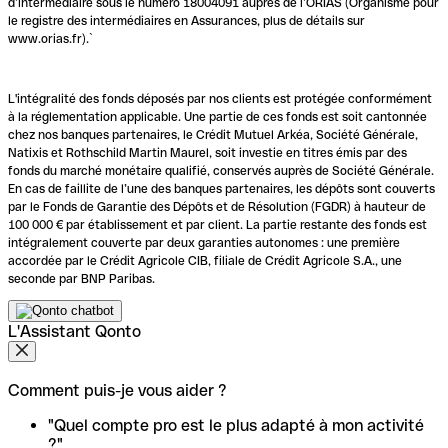
d’intermédiaire sous le numéro 18004091 auprès de l’ORIAS (Organisme pour
le registre des intermédiaires en Assurances, plus de détails sur
www.orias.fr).`
L'intégralité des fonds déposés par nos clients est protégée conformément
à la réglementation applicable. Une partie de ces fonds est soit cantonnée
chez nos banques partenaires, le Crédit Mutuel Arkéa, Société Générale,
Natixis et Rothschild Martin Maurel, soit investie en titres émis par des
fonds du marché monétaire qualifié, conservés auprès de Société Générale.
En cas de faillite de l’une des banques partenaires, les dépôts sont couverts
par le Fonds de Garantie des Dépôts et de Résolution (FGDR) à hauteur de
100 000 € par établissement et par client. La partie restante des fonds est
intégralement couverte par deux garanties autonomes : une première
accordée par le Crédit Agricole CIB, filiale de Crédit Agricole S.A., une
seconde par BNP Paribas.
L'Assistant Qonto
Comment puis-je vous aider ?
"Quel compte pro est le plus adapté à mon activité
?"