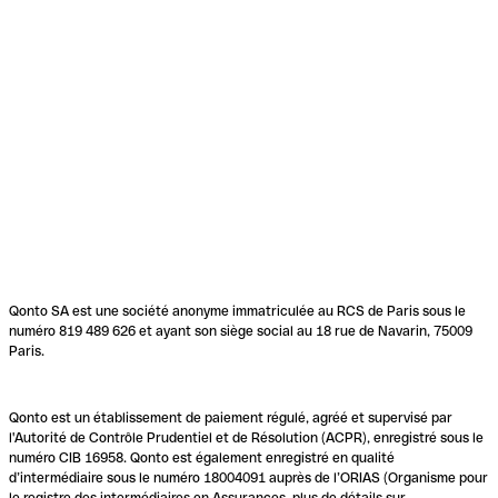
Qonto SA est une société anonyme immatriculée au RCS de Paris sous le
numéro 819 489 626 et ayant son siège social au 18 rue de Navarin, 75009
Paris.
Qonto est un établissement de paiement régulé, agréé et supervisé par
l'Autorité de Contrôle Prudentiel et de Résolution (ACPR), enregistré sous le
numéro CIB 16958. Qonto est également enregistré en qualité
d’intermédiaire sous le numéro 18004091 auprès de l’ORIAS (Organisme pour
le registre des intermédiaires en Assurances, plus de détails sur