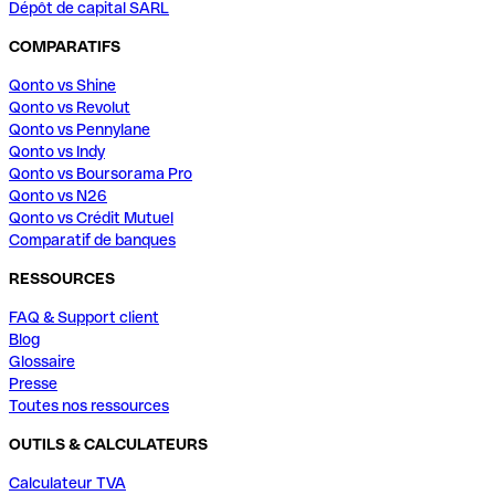
Dépôt de capital SARL
COMPARATIFS
Qonto vs Shine
Qonto vs Revolut
Qonto vs Pennylane
Qonto vs Indy
Qonto vs Boursorama Pro
Qonto vs N26
Qonto vs Crédit Mutuel
Comparatif de banques
RESSOURCES
FAQ & Support client
Blog
Glossaire
Presse
Toutes nos ressources
OUTILS & CALCULATEURS
Calculateur TVA