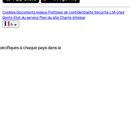
Cookies
Documents légaux
Politique de confidentialité
Sécurité
L'IA chez
Qonto
État du service
Plan du site
Charte éthique
fr
pécifiques à chaque pays dans la