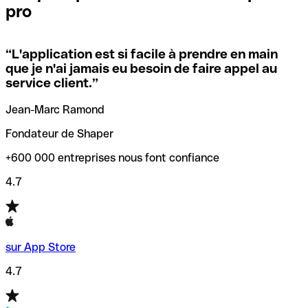
pro
locales.
Pour éviter ces erreurs, Qonto a créé un outil de
vérification/recherche de codes SWIFT. Ainsi, vous pouvez
“
L'application est si facile à prendre en main
Si vous n'êtes pas sûr du code SWIFT que vous devriez
trouver et vérifier vos codes SWIFT avant de réaliser vos
que je n'ai jamais eu besoin de faire appel au
utiliser, nous avons développé un outil de recherche de
transferts d’argent.
service client.
”
codes SWIFT par nom de banque.
Jean-Marc Ramond
Fondateur de Shaper
+600 000 entreprises nous font confiance
4.7
sur App Store
4.7