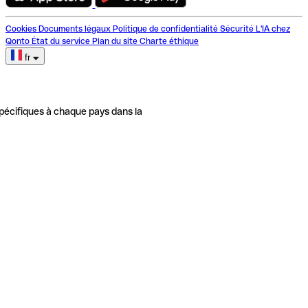
Cookies
Documents légaux
Politique de confidentialité
Sécurité
L'IA chez
Qonto
État du service
Plan du site
Charte éthique
fr
pécifiques à chaque pays dans la