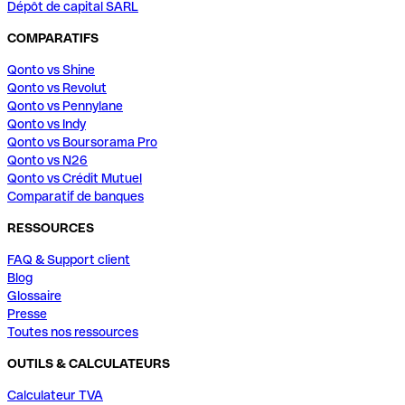
Dépôt de capital SARL
COMPARATIFS
Qonto vs Shine
Qonto vs Revolut
Qonto vs Pennylane
Qonto vs Indy
Qonto vs Boursorama Pro
Qonto vs N26
Qonto vs Crédit Mutuel
Comparatif de banques
RESSOURCES
FAQ & Support client
Blog
Glossaire
Presse
Toutes nos ressources
OUTILS & CALCULATEURS
Calculateur TVA