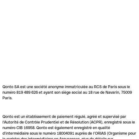
Qonto SA est une société anonyme immatriculée au RCS de Paris sous le
numéro 819 489 626 et ayant son siège social au 18 rue de Navarin, 75009
Paris.
Qonto est un établissement de paiement régulé, agréé et supervisé par
l'Autorité de Contrôle Prudentiel et de Résolution (ACPR), enregistré sous le
numéro CIB 16958. Qonto est également enregistré en qualité
d’intermédiaire sous le numéro 18004091 auprès de l’ORIAS (Organisme pour
le registre des intermédiaires en Assurances, plus de détails sur