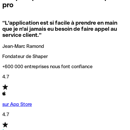
pro
locales.
Pour éviter ces erreurs, Qonto a créé un outil de
vérification/recherche de codes SWIFT. Ainsi, vous pouvez
“
L'application est si facile à prendre en main
Si vous n'êtes pas sûr du code SWIFT que vous devriez
trouver et vérifier vos codes SWIFT avant de réaliser vos
que je n'ai jamais eu besoin de faire appel au
utiliser, nous avons développé un outil de recherche de
transferts d’argent.
service client.
”
codes SWIFT par nom de banque.
Jean-Marc Ramond
Fondateur de Shaper
+600 000 entreprises nous font confiance
4.7
sur App Store
4.7