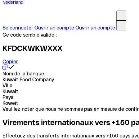
Nederland
Se connecter
Ouvrir un compte
Ouvrir un compte
Ce code semble valide :
KFDCKWKWXXX
Copier
Nom de la banque
Kuwait Food Company
Ville
Kuwait
Pays
Koweït
Veuillez noter que nous ne sommes pas en mesure de confirme
Virements internationaux vers +150 p
Effectuez des transferts internationaux vers +150 pays avec 