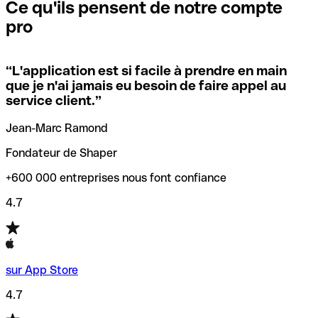
que vous avez le code SWIFT du siège social. Sinon, cela
l’annulation de la transaction.
Ce qu'ils pensent de notre compte
signifie que vous avez le code de l'une des succursales
pro
locales.
Pour éviter ces erreurs, Qonto a créé un outil de
vérification/recherche de codes SWIFT. Ainsi, vous pouvez
“
L'application est si facile à prendre en main
Si vous n'êtes pas sûr du code SWIFT que vous devriez
trouver et vérifier vos codes SWIFT avant de réaliser vos
que je n'ai jamais eu besoin de faire appel au
utiliser, nous avons développé un outil de recherche de
transferts d’argent.
service client.
”
codes SWIFT par nom de banque.
Jean-Marc Ramond
Fondateur de Shaper
+600 000 entreprises nous font confiance
4.7
sur App Store
4.7