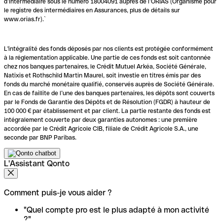
d’intermédiaire sous le numéro 18004091 auprès de l’ORIAS (Organisme pour
le registre des intermédiaires en Assurances, plus de détails sur
www.orias.fr).`
L'intégralité des fonds déposés par nos clients est protégée conformément
à la réglementation applicable. Une partie de ces fonds est soit cantonnée
chez nos banques partenaires, le Crédit Mutuel Arkéa, Société Générale,
Natixis et Rothschild Martin Maurel, soit investie en titres émis par des
fonds du marché monétaire qualifié, conservés auprès de Société Générale.
En cas de faillite de l’une des banques partenaires, les dépôts sont couverts
par le Fonds de Garantie des Dépôts et de Résolution (FGDR) à hauteur de
100 000 € par établissement et par client. La partie restante des fonds est
intégralement couverte par deux garanties autonomes : une première
accordée par le Crédit Agricole CIB, filiale de Crédit Agricole S.A., une
seconde par BNP Paribas.
L'Assistant Qonto
Comment puis-je vous aider ?
"Quel compte pro est le plus adapté à mon activité
?"