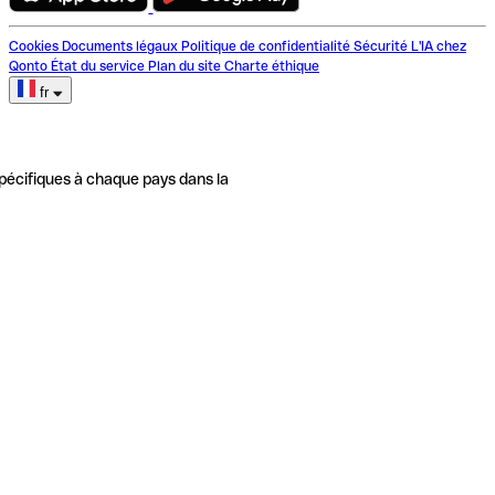
Cookies
Documents légaux
Politique de confidentialité
Sécurité
L'IA chez
Qonto
État du service
Plan du site
Charte éthique
fr
pécifiques à chaque pays dans la