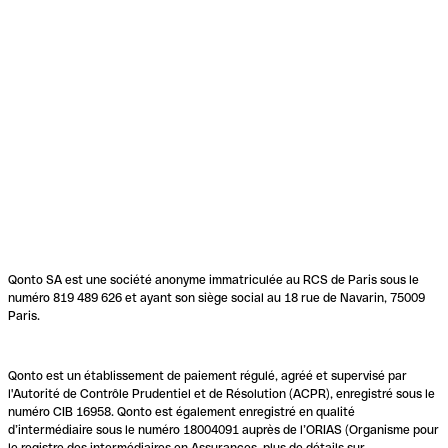
Qonto SA est une société anonyme immatriculée au RCS de Paris sous le
numéro 819 489 626 et ayant son siège social au 18 rue de Navarin, 75009
Paris.
Qonto est un établissement de paiement régulé, agréé et supervisé par
l'Autorité de Contrôle Prudentiel et de Résolution (ACPR), enregistré sous le
numéro CIB 16958. Qonto est également enregistré en qualité
d’intermédiaire sous le numéro 18004091 auprès de l’ORIAS (Organisme pour
le registre des intermédiaires en Assurances, plus de détails sur