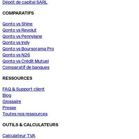
Dépôt de capital SARL
COMPARATIFS
Qonto vs Shine
Qonto vs Revolut
Qonto vs Pennylane
Qonto vs Indy
Qonto vs Boursorama Pro
Qonto vs N26
Qonto vs Crédit Mutuel
Comparatif de banques
RESSOURCES
FAQ & Support client
Blog
Glossaire
Presse
Toutes nos ressources
OUTILS & CALCULATEURS
Calculateur TVA