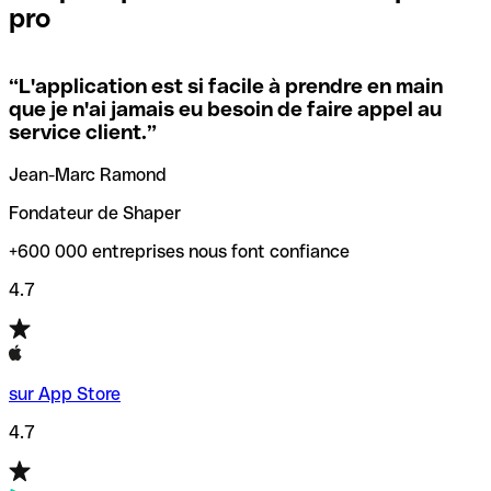
pro
locales.
Pour éviter ces erreurs, Qonto a créé un outil de
vérification/recherche de codes SWIFT. Ainsi, vous pouvez
“
L'application est si facile à prendre en main
Si vous n'êtes pas sûr du code SWIFT que vous devriez
trouver et vérifier vos codes SWIFT avant de réaliser vos
que je n'ai jamais eu besoin de faire appel au
utiliser, nous avons développé un outil de recherche de
transferts d’argent.
service client.
”
codes SWIFT par nom de banque.
Jean-Marc Ramond
Fondateur de Shaper
+600 000 entreprises nous font confiance
4.7
sur App Store
4.7