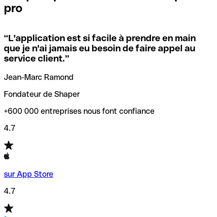
pro
locales.
Pour éviter ces erreurs, Qonto a créé un outil de
vérification/recherche de codes SWIFT. Ainsi, vous pouvez
“
L'application est si facile à prendre en main
Si vous n'êtes pas sûr du code SWIFT que vous devriez
trouver et vérifier vos codes SWIFT avant de réaliser vos
que je n'ai jamais eu besoin de faire appel au
utiliser, nous avons développé un outil de recherche de
transferts d’argent.
service client.
”
codes SWIFT par nom de banque.
Jean-Marc Ramond
Fondateur de Shaper
+600 000 entreprises nous font confiance
4.7
sur App Store
4.7