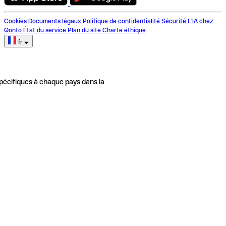
Cookies
Documents légaux
Politique de confidentialité
Sécurité
L'IA chez
Qonto
État du service
Plan du site
Charte éthique
fr
pécifiques à chaque pays dans la