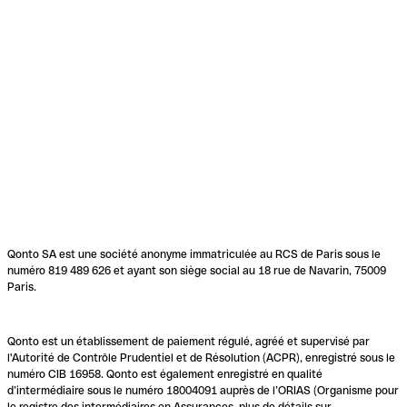
Qonto SA est une société anonyme immatriculée au RCS de Paris sous le
numéro 819 489 626 et ayant son siège social au 18 rue de Navarin, 75009
Paris.
Qonto est un établissement de paiement régulé, agréé et supervisé par
l'Autorité de Contrôle Prudentiel et de Résolution (ACPR), enregistré sous le
numéro CIB 16958. Qonto est également enregistré en qualité
d’intermédiaire sous le numéro 18004091 auprès de l’ORIAS (Organisme pour
le registre des intermédiaires en Assurances, plus de détails sur