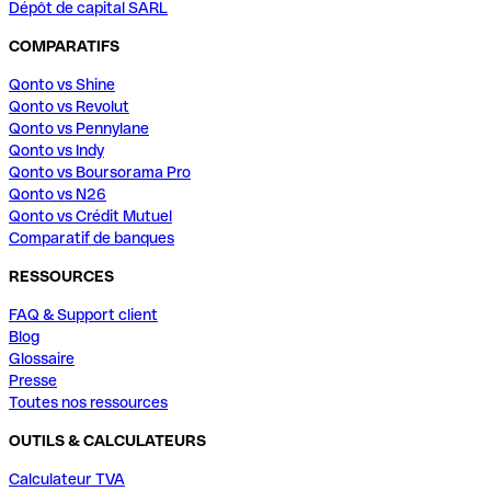
Dépôt de capital SARL
COMPARATIFS
Qonto vs Shine
Qonto vs Revolut
Qonto vs Pennylane
Qonto vs Indy
Qonto vs Boursorama Pro
Qonto vs N26
Qonto vs Crédit Mutuel
Comparatif de banques
RESSOURCES
FAQ & Support client
Blog
Glossaire
Presse
Toutes nos ressources
OUTILS & CALCULATEURS
Calculateur TVA