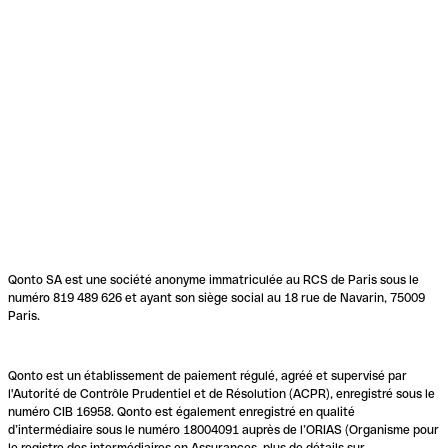
Qonto SA est une société anonyme immatriculée au RCS de Paris sous le
numéro 819 489 626 et ayant son siège social au 18 rue de Navarin, 75009
Paris.
Qonto est un établissement de paiement régulé, agréé et supervisé par
l'Autorité de Contrôle Prudentiel et de Résolution (ACPR), enregistré sous le
numéro CIB 16958. Qonto est également enregistré en qualité
d’intermédiaire sous le numéro 18004091 auprès de l’ORIAS (Organisme pour
le registre des intermédiaires en Assurances, plus de détails sur