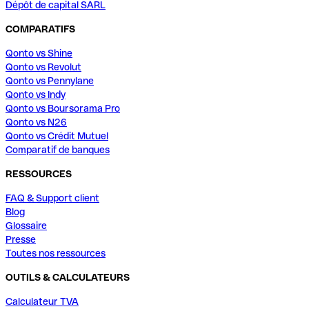
Dépôt de capital SARL
COMPARATIFS
Qonto vs Shine
Qonto vs Revolut
Qonto vs Pennylane
Qonto vs Indy
Qonto vs Boursorama Pro
Qonto vs N26
Qonto vs Crédit Mutuel
Comparatif de banques
RESSOURCES
FAQ & Support client
Blog
Glossaire
Presse
Toutes nos ressources
OUTILS & CALCULATEURS
Calculateur TVA