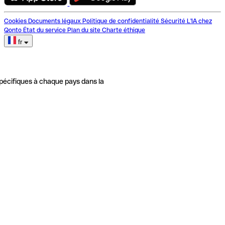
Cookies
Documents légaux
Politique de confidentialité
Sécurité
L'IA chez
Qonto
État du service
Plan du site
Charte éthique
fr
pécifiques à chaque pays dans la