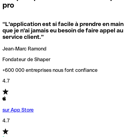
pro
locales.
Pour éviter ces erreurs, Qonto a créé un outil de
vérification/recherche de codes SWIFT. Ainsi, vous pouvez
“
L'application est si facile à prendre en main
Si vous n'êtes pas sûr du code SWIFT que vous devriez
trouver et vérifier vos codes SWIFT avant de réaliser vos
que je n'ai jamais eu besoin de faire appel au
utiliser, nous avons développé un outil de recherche de
transferts d’argent.
service client.
”
codes SWIFT par nom de banque.
Jean-Marc Ramond
Fondateur de Shaper
+600 000 entreprises nous font confiance
4.7
sur App Store
4.7