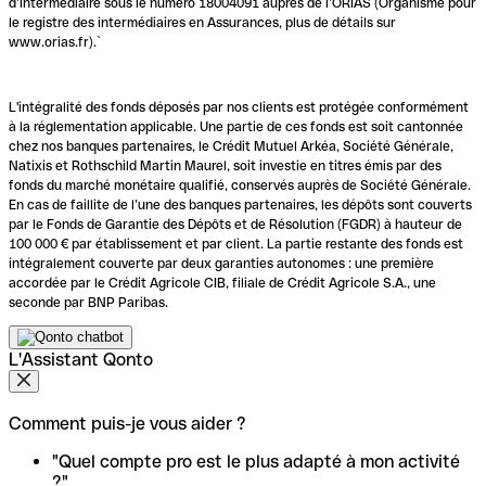
d’intermédiaire sous le numéro 18004091 auprès de l’ORIAS (Organisme pour
le registre des intermédiaires en Assurances, plus de détails sur
www.orias.fr).`
L'intégralité des fonds déposés par nos clients est protégée conformément
à la réglementation applicable. Une partie de ces fonds est soit cantonnée
chez nos banques partenaires, le Crédit Mutuel Arkéa, Société Générale,
Natixis et Rothschild Martin Maurel, soit investie en titres émis par des
fonds du marché monétaire qualifié, conservés auprès de Société Générale.
En cas de faillite de l’une des banques partenaires, les dépôts sont couverts
par le Fonds de Garantie des Dépôts et de Résolution (FGDR) à hauteur de
100 000 € par établissement et par client. La partie restante des fonds est
intégralement couverte par deux garanties autonomes : une première
accordée par le Crédit Agricole CIB, filiale de Crédit Agricole S.A., une
seconde par BNP Paribas.
L'Assistant Qonto
Comment puis-je vous aider ?
"Quel compte pro est le plus adapté à mon activité
?"