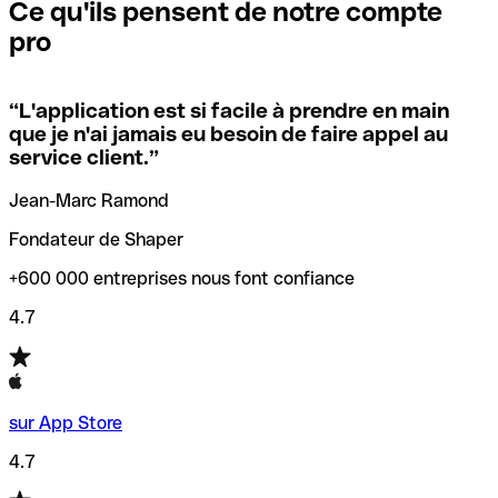
que vous avez le code SWIFT du siège social. Sinon, cela
l’annulation de la transaction.
Ce qu'ils pensent de notre compte
signifie que vous avez le code de l'une des succursales
pro
locales.
Pour éviter ces erreurs, Qonto a créé un outil de
vérification/recherche de codes SWIFT. Ainsi, vous pouvez
“
L'application est si facile à prendre en main
Si vous n'êtes pas sûr du code SWIFT que vous devriez
trouver et vérifier vos codes SWIFT avant de réaliser vos
que je n'ai jamais eu besoin de faire appel au
utiliser, nous avons développé un outil de recherche de
transferts d’argent.
service client.
”
codes SWIFT par nom de banque.
Jean-Marc Ramond
Fondateur de Shaper
+600 000 entreprises nous font confiance
4.7
sur App Store
4.7