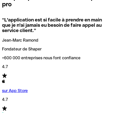
pro
locales.
Pour éviter ces erreurs, Qonto a créé un outil de
vérification/recherche de codes SWIFT. Ainsi, vous pouvez
“
L'application est si facile à prendre en main
Si vous n'êtes pas sûr du code SWIFT que vous devriez
trouver et vérifier vos codes SWIFT avant de réaliser vos
que je n'ai jamais eu besoin de faire appel au
utiliser, nous avons développé un outil de recherche de
transferts d’argent.
service client.
”
codes SWIFT par nom de banque.
Jean-Marc Ramond
Fondateur de Shaper
+600 000 entreprises nous font confiance
4.7
sur App Store
4.7