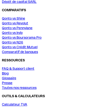
Dépôt de capital SARL
COMPARATIFS
Qonto vs Shine
Qonto vs Revolut
Qonto vs Pennylane
Qonto vs Indy
Qonto vs Boursorama Pro
Qonto vs N26
Qonto vs Crédit Mutuel
Comparatif de banques
RESSOURCES
FAQ & Support client
Blog
Glossaire
Presse
Toutes nos ressources
OUTILS & CALCULATEURS
Calculateur TVA