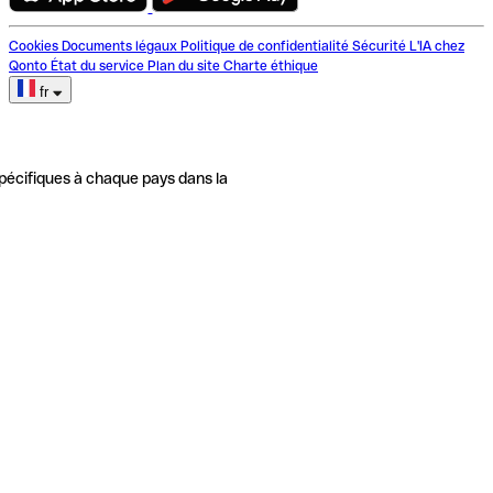
Cookies
Documents légaux
Politique de confidentialité
Sécurité
L'IA chez
Qonto
État du service
Plan du site
Charte éthique
fr
pécifiques à chaque pays dans la