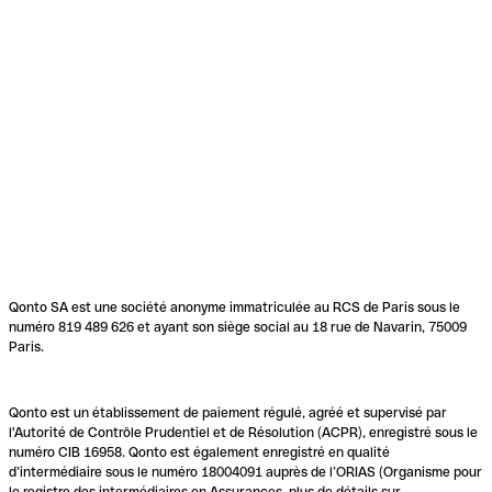
Qonto SA est une société anonyme immatriculée au RCS de Paris sous le
numéro 819 489 626 et ayant son siège social au 18 rue de Navarin, 75009
Paris.
Qonto est un établissement de paiement régulé, agréé et supervisé par
l'Autorité de Contrôle Prudentiel et de Résolution (ACPR), enregistré sous le
numéro CIB 16958. Qonto est également enregistré en qualité
d’intermédiaire sous le numéro 18004091 auprès de l’ORIAS (Organisme pour
le registre des intermédiaires en Assurances, plus de détails sur