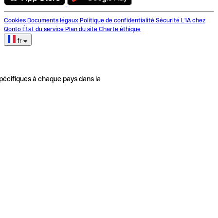
Cookies
Documents légaux
Politique de confidentialité
Sécurité
L'IA chez
Qonto
État du service
Plan du site
Charte éthique
fr
pécifiques à chaque pays dans la