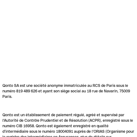
Qonto SA est une société anonyme immatriculée au RCS de Paris sous le
numéro 819 489 626 et ayant son siège social au 18 rue de Navarin, 75009
Paris.
Qonto est un établissement de paiement régulé, agréé et supervisé par
l'Autorité de Contrôle Prudentiel et de Résolution (ACPR), enregistré sous le
numéro CIB 16958. Qonto est également enregistré en qualité
d’intermédiaire sous le numéro 18004091 auprès de l’ORIAS (Organisme pour
le registre des intermédiaires en Assurances, plus de détails sur