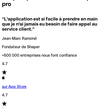
pro
locales.
Pour éviter ces erreurs, Qonto a créé un outil de
vérification/recherche de codes SWIFT. Ainsi, vous pouvez
“
L'application est si facile à prendre en main
Si vous n'êtes pas sûr du code SWIFT que vous devriez
trouver et vérifier vos codes SWIFT avant de réaliser vos
que je n'ai jamais eu besoin de faire appel au
utiliser, nous avons développé un outil de recherche de
transferts d’argent.
service client.
”
codes SWIFT par nom de banque.
Jean-Marc Ramond
Fondateur de Shaper
+600 000 entreprises nous font confiance
4.7
sur App Store
4.7