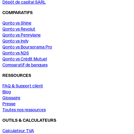
Dépôt de capital SARL
COMPARATIFS
Qonto vs Shine
Qonto vs Revolut
Qonto vs Pennylane
Qonto vs Indy
Qonto vs Boursorama Pro
Qonto vs N26
Qonto vs Crédit Mutuel
Comparatif de banques
RESSOURCES
FAQ & Support client
Blog
Glossaire
Presse
Toutes nos ressources
OUTILS & CALCULATEURS
Calculateur TVA