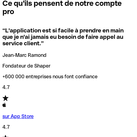
que vous avez le code SWIFT du siège social. Sinon, cela
l’annulation de la transaction.
Ce qu'ils pensent de notre compte
signifie que vous avez le code de l'une des succursales
pro
locales.
Pour éviter ces erreurs, Qonto a créé un outil de
vérification/recherche de codes SWIFT. Ainsi, vous pouvez
“
L'application est si facile à prendre en main
Si vous n'êtes pas sûr du code SWIFT que vous devriez
trouver et vérifier vos codes SWIFT avant de réaliser vos
que je n'ai jamais eu besoin de faire appel au
utiliser, nous avons développé un outil de recherche de
transferts d’argent.
service client.
”
codes SWIFT par nom de banque.
Jean-Marc Ramond
Fondateur de Shaper
+600 000 entreprises nous font confiance
4.7
sur App Store
4.7