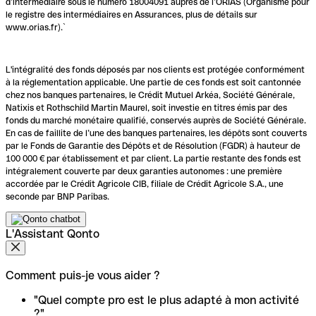
d’intermédiaire sous le numéro 18004091 auprès de l’ORIAS (Organisme pour
le registre des intermédiaires en Assurances, plus de détails sur
www.orias.fr).`
L'intégralité des fonds déposés par nos clients est protégée conformément
à la réglementation applicable. Une partie de ces fonds est soit cantonnée
chez nos banques partenaires, le Crédit Mutuel Arkéa, Société Générale,
Natixis et Rothschild Martin Maurel, soit investie en titres émis par des
fonds du marché monétaire qualifié, conservés auprès de Société Générale.
En cas de faillite de l’une des banques partenaires, les dépôts sont couverts
par le Fonds de Garantie des Dépôts et de Résolution (FGDR) à hauteur de
100 000 € par établissement et par client. La partie restante des fonds est
intégralement couverte par deux garanties autonomes : une première
accordée par le Crédit Agricole CIB, filiale de Crédit Agricole S.A., une
seconde par BNP Paribas.
L'Assistant Qonto
Comment puis-je vous aider ?
"Quel compte pro est le plus adapté à mon activité
?"