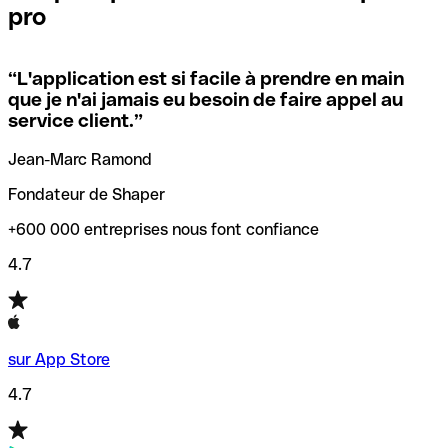
pro
locales.
Pour éviter ces erreurs, Qonto a créé un outil de
vérification/recherche de codes SWIFT. Ainsi, vous pouvez
“
L'application est si facile à prendre en main
Si vous n'êtes pas sûr du code SWIFT que vous devriez
trouver et vérifier vos codes SWIFT avant de réaliser vos
que je n'ai jamais eu besoin de faire appel au
utiliser, nous avons développé un outil de recherche de
transferts d’argent.
service client.
”
codes SWIFT par nom de banque.
Jean-Marc Ramond
Fondateur de Shaper
+600 000 entreprises nous font confiance
4.7
sur App Store
4.7