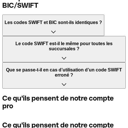
BIC/SWIFT
Les codes SWIFT et BIC sont-ils identiques ?
L'acronyme SWIFT signifie Society for Worldwide
Le code SWIFT est-il le même pour toutes les
Interbank Financial Telecommunication. Il s'agit d'un
succursales ?
réseau mondial dans lequel les paiements entre pays sont
traités.
Cela dépend des banques. Certaines banques utilisent le
Que se passe-t-il en cas d’utilisation d’un code SWIFT
même code SWIFT quelle que soit la succursale. D’autres
erroné ?
BIC signifie Bank Identifier Code et correspond à une
banques préfèrent avoir un code SWIFT dédié pour
séquence de caractères indispensables pour attribuer un
chaque succursale.
transfert international.
Si vous envoyez un paiement au mauvais code SWIFT, la
Ce qu'ils pensent de notre compte
banque réceptrice doit signaler qu'elle ne gère pas le
pro
Si vous voulez savoir quelle succursale est mentionnée
compte de votre destinataire et annuler le paiement. Si
Les termes "BIC" et "SWIFT" sont souvent utilisés de
dans votre code SWIFT, vous devez vérifier les 3 derniers
vous réalisez que vous avez utilisé le mauvais code SWIFT,
manière interchangeable pour mentionner le code
caractères. Si votre code se termine par XXX, cela signifie
contactez immédiatement votre banque et sollicitez
nécessaire pour les paiements internationaux.
que vous avez le code SWIFT du siège social. Sinon, cela
l’annulation de la transaction.
Ce qu'ils pensent de notre compte
signifie que vous avez le code de l'une des succursales