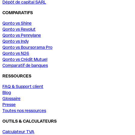
Dépôt de capital SARL
COMPARATIFS
Qonto vs Shine
Qonto vs Revolut
Qonto vs Pennylane
Qonto vs Indy
Qonto vs Boursorama Pro
Qonto vs N26
Qonto vs Crédit Mutuel
Comparatif de banques
RESSOURCES
FAQ & Support client
Blog
Glossaire
Presse
Toutes nos ressources
OUTILS & CALCULATEURS
Calculateur TVA