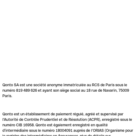
Qonto SA est une société anonyme immatriculée au RCS de Paris sous le
numéro 819 489 626 et ayant son siège social au 18 rue de Navarin, 75009
Paris.
Qonto est un établissement de paiement régulé, agréé et supervisé par
l'Autorité de Contrôle Prudentiel et de Résolution (ACPR), enregistré sous le
numéro CIB 16958. Qonto est également enregistré en qualité
d’intermédiaire sous le numéro 18004091 auprès de l’ORIAS (Organisme pour
le registre des intermédiaires en Assurances, plus de détails sur