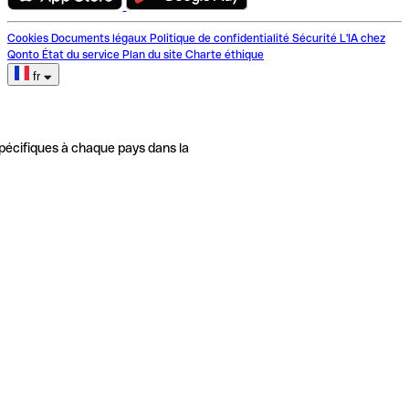
Cookies
Documents légaux
Politique de confidentialité
Sécurité
L'IA chez
Qonto
État du service
Plan du site
Charte éthique
fr
pécifiques à chaque pays dans la