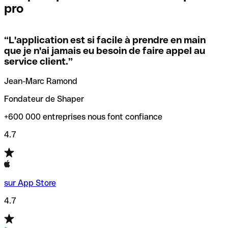
pro
locales.
Pour éviter ces erreurs, Qonto a créé un outil de
vérification/recherche de codes SWIFT. Ainsi, vous pouvez
“
L'application est si facile à prendre en main
Si vous n'êtes pas sûr du code SWIFT que vous devriez
trouver et vérifier vos codes SWIFT avant de réaliser vos
que je n'ai jamais eu besoin de faire appel au
utiliser, nous avons développé un outil de recherche de
transferts d’argent.
service client.
”
codes SWIFT par nom de banque.
Jean-Marc Ramond
Fondateur de Shaper
+600 000 entreprises nous font confiance
4.7
sur App Store
4.7