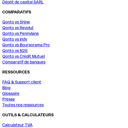
Dépôt de capital SARL
COMPARATIFS
Qonto vs Shine
Qonto vs Revolut
Qonto vs Pennylane
Qonto vs Indy
Qonto vs Boursorama Pro
Qonto vs N26
Qonto vs Crédit Mutuel
Comparatif de banques
RESSOURCES
FAQ & Support client
Blog
Glossaire
Presse
Toutes nos ressources
OUTILS & CALCULATEURS
Calculateur TVA