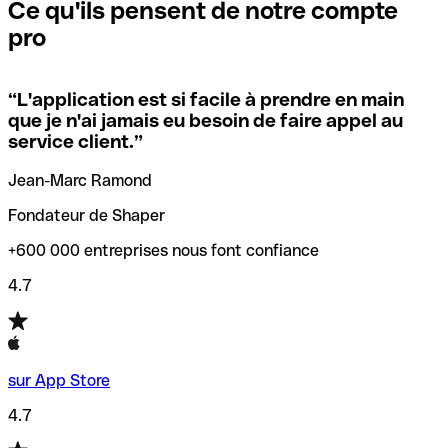
que vous avez le code SWIFT du siège social. Sinon, cela
l’annulation de la transaction.
Ce qu'ils pensent de notre compte
signifie que vous avez le code de l'une des succursales
pro
locales.
Pour éviter ces erreurs, Qonto a créé un outil de
vérification/recherche de codes SWIFT. Ainsi, vous pouvez
“
L'application est si facile à prendre en main
Si vous n'êtes pas sûr du code SWIFT que vous devriez
trouver et vérifier vos codes SWIFT avant de réaliser vos
que je n'ai jamais eu besoin de faire appel au
utiliser, nous avons développé un outil de recherche de
transferts d’argent.
service client.
”
codes SWIFT par nom de banque.
Jean-Marc Ramond
Fondateur de Shaper
+600 000 entreprises nous font confiance
4.7
sur App Store
4.7