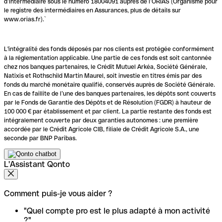
d’intermédiaire sous le numéro 18004091 auprès de l’ORIAS (Organisme pour
le registre des intermédiaires en Assurances, plus de détails sur
www.orias.fr).`
L'intégralité des fonds déposés par nos clients est protégée conformément
à la réglementation applicable. Une partie de ces fonds est soit cantonnée
chez nos banques partenaires, le Crédit Mutuel Arkéa, Société Générale,
Natixis et Rothschild Martin Maurel, soit investie en titres émis par des
fonds du marché monétaire qualifié, conservés auprès de Société Générale.
En cas de faillite de l’une des banques partenaires, les dépôts sont couverts
par le Fonds de Garantie des Dépôts et de Résolution (FGDR) à hauteur de
100 000 € par établissement et par client. La partie restante des fonds est
intégralement couverte par deux garanties autonomes : une première
accordée par le Crédit Agricole CIB, filiale de Crédit Agricole S.A., une
seconde par BNP Paribas.
L'Assistant Qonto
Comment puis-je vous aider ?
"Quel compte pro est le plus adapté à mon activité
?"