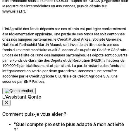
d’intermédiaire sous le numéro 18004091 auprès de l’ORIAS (Organisme pour
le registre des intermédiaires en Assurances, plus de détails sur
www.orias.fr).`
L'intégralité des fonds déposés par nos clients est protégée conformément
à la réglementation applicable. Une partie de ces fonds est soit cantonnée
chez nos banques partenaires, le Crédit Mutuel Arkéa, Société Générale,
Natixis et Rothschild Martin Maurel, soit investie en titres émis par des
fonds du marché monétaire qualifié, conservés auprès de Société Générale.
En cas de faillite de l’une des banques partenaires, les dépôts sont couverts
par le Fonds de Garantie des Dépôts et de Résolution (FGDR) à hauteur de
100 000 € par établissement et par client. La partie restante des fonds est
intégralement couverte par deux garanties autonomes : une première
accordée par le Crédit Agricole CIB, filiale de Crédit Agricole S.A., une
seconde par BNP Paribas.
L'Assistant Qonto
Comment puis-je vous aider ?
"Quel compte pro est le plus adapté à mon activité
?"