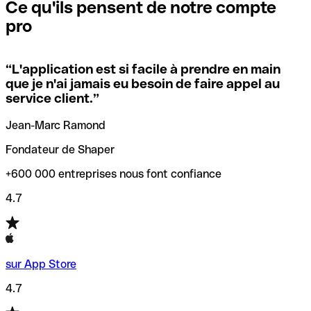
que vous avez le code SWIFT du siège social. Sinon, cela
l’annulation de la transaction.
Ce qu'ils pensent de notre compte
signifie que vous avez le code de l'une des succursales
pro
locales.
Pour éviter ces erreurs, Qonto a créé un outil de
vérification/recherche de codes SWIFT. Ainsi, vous pouvez
“
L'application est si facile à prendre en main
Si vous n'êtes pas sûr du code SWIFT que vous devriez
trouver et vérifier vos codes SWIFT avant de réaliser vos
que je n'ai jamais eu besoin de faire appel au
utiliser, nous avons développé un outil de recherche de
transferts d’argent.
service client.
”
codes SWIFT par nom de banque.
Jean-Marc Ramond
Fondateur de Shaper
+600 000 entreprises nous font confiance
4.7
sur App Store
4.7