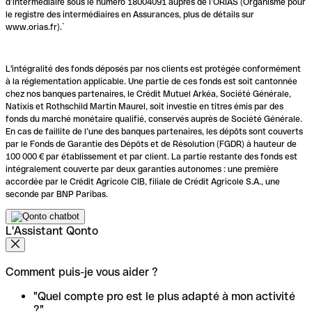
d’intermédiaire sous le numéro 18004091 auprès de l’ORIAS (Organisme pour
le registre des intermédiaires en Assurances, plus de détails sur
www.orias.fr).`
L'intégralité des fonds déposés par nos clients est protégée conformément
à la réglementation applicable. Une partie de ces fonds est soit cantonnée
chez nos banques partenaires, le Crédit Mutuel Arkéa, Société Générale,
Natixis et Rothschild Martin Maurel, soit investie en titres émis par des
fonds du marché monétaire qualifié, conservés auprès de Société Générale.
En cas de faillite de l’une des banques partenaires, les dépôts sont couverts
par le Fonds de Garantie des Dépôts et de Résolution (FGDR) à hauteur de
100 000 € par établissement et par client. La partie restante des fonds est
intégralement couverte par deux garanties autonomes : une première
accordée par le Crédit Agricole CIB, filiale de Crédit Agricole S.A., une
seconde par BNP Paribas.
L'Assistant Qonto
Comment puis-je vous aider ?
"Quel compte pro est le plus adapté à mon activité
?"