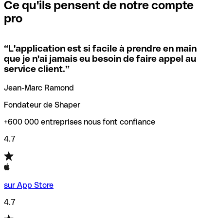
que vous avez le code SWIFT du siège social. Sinon, cela
l’annulation de la transaction.
Ce qu'ils pensent de notre compte
signifie que vous avez le code de l'une des succursales
pro
locales.
Pour éviter ces erreurs, Qonto a créé un outil de
vérification/recherche de codes SWIFT. Ainsi, vous pouvez
“
L'application est si facile à prendre en main
Si vous n'êtes pas sûr du code SWIFT que vous devriez
trouver et vérifier vos codes SWIFT avant de réaliser vos
que je n'ai jamais eu besoin de faire appel au
utiliser, nous avons développé un outil de recherche de
transferts d’argent.
service client.
”
codes SWIFT par nom de banque.
Jean-Marc Ramond
Fondateur de Shaper
+600 000 entreprises nous font confiance
4.7
sur App Store
4.7