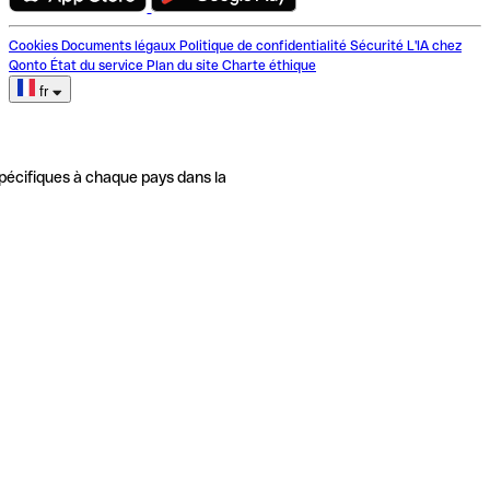
Cookies
Documents légaux
Politique de confidentialité
Sécurité
L'IA chez
Qonto
État du service
Plan du site
Charte éthique
fr
pécifiques à chaque pays dans la