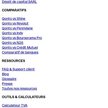
Dépôt de capital SARL
COMPARATIFS
Qonto vs Shine
Qonto vs Revolut
Qonto vs Pennylane
Qonto vs Indy
Qonto vs Boursorama Pro
Qonto vs N26
Qonto vs Crédit Mutuel
Comparatif de banques
RESSOURCES
FAQ & Support client
Blog
Glossaire
Presse
Toutes nos ressources
OUTILS & CALCULATEURS
Calculateur TVA