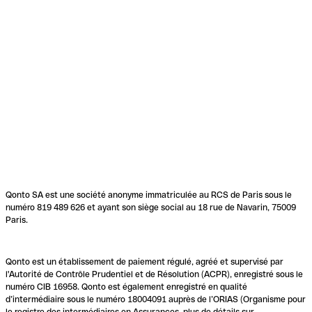
Qonto SA est une société anonyme immatriculée au RCS de Paris sous le
numéro 819 489 626 et ayant son siège social au 18 rue de Navarin, 75009
Paris.
Qonto est un établissement de paiement régulé, agréé et supervisé par
l'Autorité de Contrôle Prudentiel et de Résolution (ACPR), enregistré sous le
numéro CIB 16958. Qonto est également enregistré en qualité
d’intermédiaire sous le numéro 18004091 auprès de l’ORIAS (Organisme pour
le registre des intermédiaires en Assurances, plus de détails sur