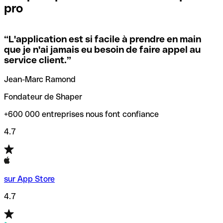
pro
locales.
Pour éviter ces erreurs, Qonto a créé un outil de
vérification/recherche de codes SWIFT. Ainsi, vous pouvez
“
L'application est si facile à prendre en main
Si vous n'êtes pas sûr du code SWIFT que vous devriez
trouver et vérifier vos codes SWIFT avant de réaliser vos
que je n'ai jamais eu besoin de faire appel au
utiliser, nous avons développé un outil de recherche de
transferts d’argent.
service client.
”
codes SWIFT par nom de banque.
Jean-Marc Ramond
Fondateur de Shaper
+600 000 entreprises nous font confiance
4.7
sur App Store
4.7