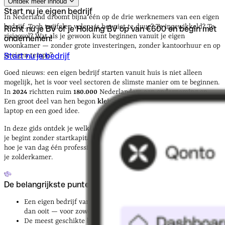
Ontdek meer inhoud
De belangrijkste punten
Een slimme keuze
Welke ideeën?
Start nu je eigen bedrijf
Mogelijk zonder geld?
Administratie
Vergelijking
Van huis
In Nederland droomt bijna één op de drie werknemers van een eigen
naar groei
Valkuilen
Begin klein, denk groot
bedrijf. Toch twijfelen velen: is het niet te duur? Te ingewikkeld? Te
Richt nu je BV of je Holding BV op van €600 en begin met
risicovol? Wat als je gewoon kunt beginnen vanuit je eigen
ondernemen!
woonkamer — zonder grote investeringen, zonder kantoorhuur en op
Start nu je bedrijf
je eigen tempo?
Goed nieuws: een eigen bedrijf starten vanuit huis is niet alleen
mogelijk, het is voor veel sectoren de slimste manier om te beginnen.
In
2024
richtten ruim
180.000
Nederlanders een onderneming op.
Een groot deel van hen begon
klein
, thuis, met weinig meer dan een
laptop en een goed idee.
In deze gids ontdek je welke ideeën het best werken vanuit huis, hoe
je begint zonder startkapitaal, wat je administratief moet regelen en
hoe je van dag één professioneel overkomt — ook als je werkt vanuit
je zolderkamer.
De belangrijkste punten
Een eigen bedrijf vanuit huis starten is in 2026 toegankelijker
dan ooit — voor zowel
starters
als
ervaren
ondernemers
De meest geschikte bedrijfsvormen zijn
dienstverlening
,