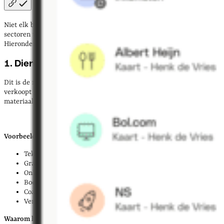
Niet elk bedrijf leent zich voor thuiswerken. Maar er zijn tientallen
sectoren waarbij je probleemloos vanuit huis aan de slag kunt.
Hieronder vind je de meest kansrijke categorieën voor 2026.
1. Dienstverlening en freelancing
Dit is de meest toegankelijke categorie voor thuiswerkers. Je
verkoopt je kennis of vaardigheden — en hebt daar nauwelijks
materiaal voor nodig.
Voorbeelden:
Tekstschrijver of copywriter
Grafisch ontwerper of webdesigner
Online marketeer of SEO-specialist
Boekhouder of financieel adviseur
Coach of trainer (online)
Vertalers of transcriptionisten
Waarom het werkt vanuit huis:
je hebt alleen een laptop,