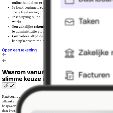
online handel en creatieve activiteiten
Je kunt beginnen
zonder geld
als je kiest voor lage drempels
zoals freelancing of digitale producten
Inschrijving bij de KvK is
verplicht
— ook als je vanuit huis
werkt
Een
zakelijke rekening openen
is de slimste eerste stap voor
je administratie en uitstraling
Controleer
altijd de
gemeentelijke
regels
voor
bedrijfsactiviteiten op een woonadres
Open een rekening
Waarom vanuit huis starten een
slimme keuze
is
Kantoorhuur kost in Nederland al snel
€150 tot €400 per maand
,
afhankelijk van de locatie. Dat is tot
€4.800 per jaar
die je kunt
besparen door vanuit huis te werken. Maar de voordelen gaan verder
dan kostenbesparing: