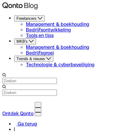
Freelancers
Management & boekhouding
Bedrijfsontwikkeling
Tools en tips
MKB's
Management & boekhouding
Bedrijfsgroei
Trends & nieuws
Technologie & cyberbeveiliging
Ontdek Qonto
Ga terug