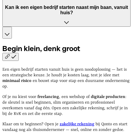
facturatie en je zakelijke rekening.
Via Qonto open je een zakelijke rekening volledig online, in
Kan ik een eigen bedrijf starten naast mijn baan, vanuit
enkele minuten. Je hebt alleen je KvK-nummer en
huis?
identiteitsbewijs nodig.
Absoluut. Lees meer in onze gids over
een eigen bedrijf
starten naast je baan
.
Begin klein, denk
groot
Een eigen bedrijf starten vanuit huis is geen noodoplossing — het is
een strategische keuze. Je houdt je kosten laag, test je idee met
minimaal
risico
en bouwt stap voor stap een duurzame onderneming
op.
Of je nu kiest voor
freelancing
, een webshop of
digitale producten
:
de sleutel is snel beginnen, slim organiseren en professioneel
overkomen vanaf dag één. Open een zakelijke rekening, schrijf je in
bij de KvK en zet die eerste stap.
Klaar om te beginnen? Open je
zakelijke rekening
bij Qonto en start
vandaag nog als thuisondernemer — snel, online en zonder gedoe.