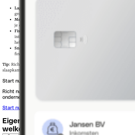
Lagere drempel:
je hebt geen extern kantoor, personeel of
grote infrastructuur nodig om te starten
Meer flexibiliteit:
je werkt op je eigen ritme, wat handig is als
je een eigen bedrijf naast je baan wilt starten
Fiscale voordelen:
een deel van je woonkosten (huur, energie,
internet) is fiscaal aftrekbaar als je een aparte werkruimte
hebt
Sneller valideren:
je kunt je idee testen zonder grote
financiële verplichtingen
Tip:
Richt een aparte werkruimte in — al is het maar een hoek van je
slaapkamer. Dit helpt bij focus én maakt fiscale aftrek makkelijker.
Start nu je eigen bedrijf
Richt nu je BV of je Holding BV op van €600 en begin met
ondernemen!
Start nu je bedrijf
Eigen bedrijf starten vanuit huis:
welke ideeën werken het
best?