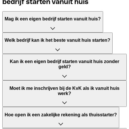
bedrijf starten vanuit huis
Mag ik een eigen bedrijf starten vanuit huis?
Ja, dat mag — mits je voldoet aan de regels van je
Welk bedrijf kan ik het beste vanuit huis starten?
gemeente. Controleer of je woonbestemming
bedrijfsactiviteiten toestaat, zeker als je klanten
ontvangt of zichtbare reclame wilt maken.
Dienstverlening en freelancing zijn het meest
Kan ik een eigen bedrijf starten vanuit huis zonder
toegankelijk: lage kosten, snel van start en geen ruimte
geld?
vereist. Denk aan tekstschrijven, webdesign, coaching of
online marketing.
Ja. Kies voor dienstverlening of digitale producten,
Moet ik me inschrijven bij de KvK als ik vanuit huis
gebruik gratis tools en valideer je idee voordat je
werk?
investeert. Je enige verplichte kostenpost is de KvK-
inschrijving (circa €82).
Ja, inschrijving bij de KvK is verplicht voor iedereen die
Hoe open ik een zakelijke rekening als thuisstarter?
een bedrijf start in Nederland — ook thuiswerkers. Je
ontvangt er je KvK-nummer mee, dat je nodig hebt voor