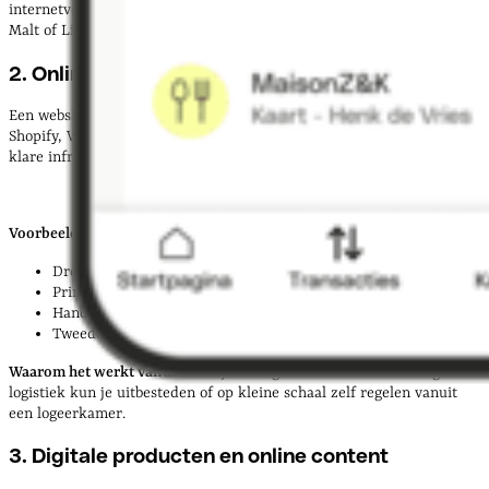
internetverbinding en je expertise nodig. Platformsites zoals Fiverr,
Malt of LinkedIn helpen je aan je eerste opdrachten.
2. Online handel en e-commerce
Een webshop starten is in 2026 makkelijker dan ooit. Platforms als
Shopify, WooCommerce of Bol.com Verkopen bieden een kant-en-
klare infrastructuur.
Voorbeelden:
Dropshipping (je verkoopt producten zonder voorraad)
Print-on-demand (kleding, accessoires met eigen ontwerpen)
Handgemaakte producten via Etsy of eigen webshop
Tweedehands goederen via Vinted of Marktplaats
Waarom het werkt vanuit huis:
je hebt geen winkelruimte nodig. De
logistiek kun je uitbesteden of op kleine schaal zelf regelen vanuit
een logeerkamer.
3. Digitale producten en online content